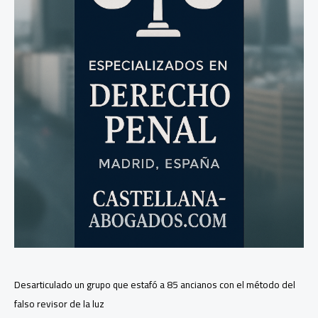
ordena
el
sacrificio
de
los
animales
Desarticulado un grupo que estafó a 85 ancianos con el método del
falso revisor de la luz