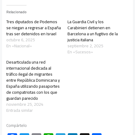
Relacionado
Tres diputados de Podemos
La Guardia Civil y los
se niegan a regresar a España
Carabinieri detienen en
tras ser detenidos en Israel
Barcelona a un fugitivo de la
octubre 6, 2025
justicia italiana
En «Nacional»
septiembre 2, 2025
En «Sucesos»
Desarticulada una red
internacional dedicada al
tráfico ilegal de migrantes
entre República Dominicana y
España utilizando pasaportes
de compatriotas con los que
guardan parecido
noviembre 25, 2024
Entrada similar
Compártelo