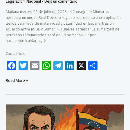
Legislación
,
Nacional
/
Deja un comentario
Mañana martes 29 de julio de 2025, el Consejo de Ministros
aprobará un nuevo Real Decreto‑ley que representa una ampliación
de los permisos de maternidad y paternidad en España, tras un
acuerdo entre PSOE y Sumar. 1. ¿Qué se aprueba? La suma total de
permisos remunerados será de 19 semanas: 17 por
nacimiento/cuidado y 2
Compártelo
F
T
E
W
Te
Li
X
C
ac
wi
m
h
le
nk
o
e
tt
ail
at
gr
e
m
Maternidad
Read More »
y
b
er
s
a
dI
p
paternidad:
el
o
A
m
n
ar
permiso
ok
p
tir
se
amplía
p
y
llega