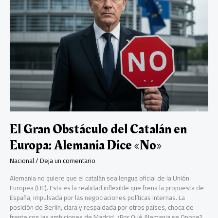
la
legislatura
El Gran Obstáculo del Catalán en
Europa: Alemania Dice «No»
Nacional
/
Deja un comentario
Alemania no quiere que el catalán sea lengua oficial de la Unión
Europea (UE). Esta es la realidad inflexible que frena la propuesta de
España, impulsada por las negociaciones políticas internas. La
posición de Berlín, clara y respaldada por otros países, choca de
frente con las ambiciones de Madrid. ¿Por Qué Alemania se Opone?