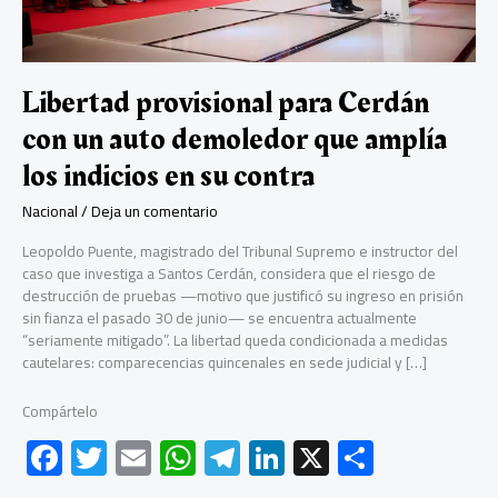
Libertad provisional para Cerdán
con un auto demoledor que amplía
los indicios en su contra
Nacional
/
Deja un comentario
Leopoldo Puente, magistrado del Tribunal Supremo e instructor del
caso que investiga a Santos Cerdán, considera que el riesgo de
destrucción de pruebas —motivo que justificó su ingreso en prisión
sin fianza el pasado 30 de junio— se encuentra actualmente
“seriamente mitigado”. La libertad queda condicionada a medidas
cautelares: comparecencias quincenales en sede judicial y […]
Compártelo
F
T
E
W
Te
Li
X
C
ac
wi
m
h
le
nk
o