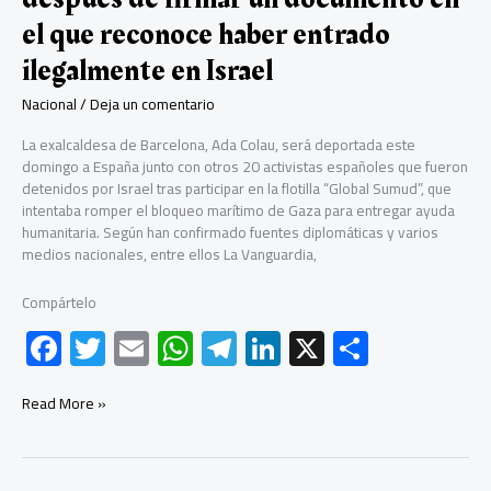
el que reconoce haber entrado
ilegalmente en Israel
Nacional
/
Deja un comentario
La exalcaldesa de Barcelona, Ada Colau, será deportada este
domingo a España junto con otros 20 activistas españoles que fueron
detenidos por Israel tras participar en la flotilla “Global Sumud”, que
intentaba romper el bloqueo marítimo de Gaza para entregar ayuda
humanitaria. Según han confirmado fuentes diplomáticas y varios
medios nacionales, entre ellos La Vanguardia,
Compártelo
F
T
E
W
Te
Li
X
C
ac
wi
m
h
le
nk
o
e
tt
ail
at
gr
e
m
Ada
Read More »
Colau
b
er
s
a
dI
p
será
deportada
o
A
m
n
ar
a