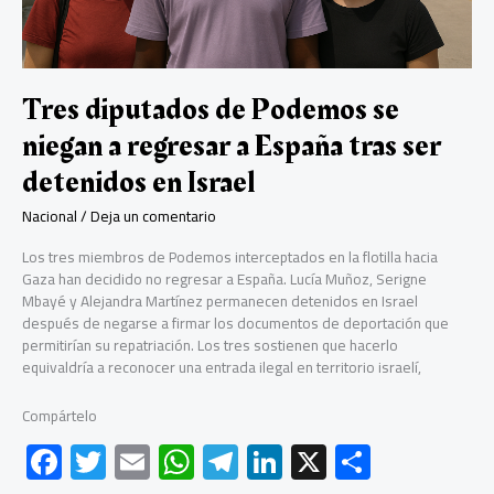
Tres diputados de Podemos se
niegan a regresar a España tras ser
detenidos en Israel
Nacional
/
Deja un comentario
Los tres miembros de Podemos interceptados en la flotilla hacia
Gaza han decidido no regresar a España. Lucía Muñoz, Serigne
Mbayé y Alejandra Martínez permanecen detenidos en Israel
después de negarse a firmar los documentos de deportación que
permitirían su repatriación. Los tres sostienen que hacerlo
equivaldría a reconocer una entrada ilegal en territorio israelí,
Compártelo
F
T
E
W
Te
Li
X
C