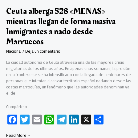
Ceuta alberga 528 «MENAS»
mientras llegan de forma masiva
Inmigrantes a nado desde
Marruecos
Nacional
/
Deja un comentario
La ciudad autónoma de Ceuta atraviesa una de las mayores crisis
migratorias de los últimos años. En apenas unas semanas, la presión
en la frontera sur se ha intensificado con la llegada de centenares de
personas que intentan alcanzar territorio español nadando desde las
costas marroquíes, un fenómeno que las autoridades denominan ya
el de
Compártelo
F
T
E
W
Te
Li
X
C
ac
wi
m
h
le
nk
o
Ceuta
Read More »