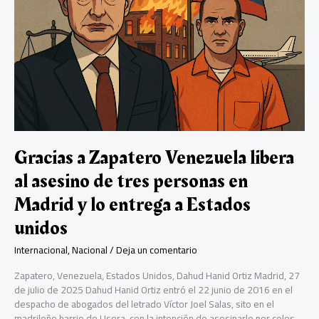
con
novedades
importantes
Gracias a Zapatero Venezuela libera
al asesino de tres personas en
Madrid y lo entrega a Estados
unidos
Internacional
,
Nacional
/
Deja un comentario
Zapatero, Venezuela, Estados Unidos, Dahud Hanid Ortiz Madrid, 27
de julio de 2025 Dahud Hanid Ortiz entró el 22 junio de 2016 en el
despacho de abogados del letrado Víctor Joel Salas, sito en el
madrileño barrio de Usera, con la intención de asesinarle por celos.