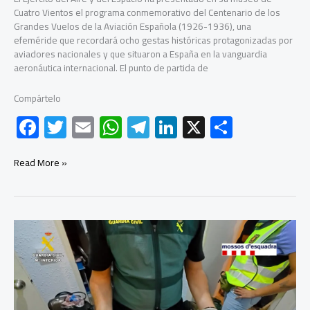
Cuatro Vientos el programa conmemorativo del Centenario de los
Grandes Vuelos de la Aviación Española (1926-1936), una
efeméride que recordará ocho gestas históricas protagonizadas por
aviadores nacionales y que situaron a España en la vanguardia
aeronáutica internacional. El punto de partida de
Compártelo
F
T
E
W
Te
Li
X
C
ac
wi
m
h
le
nk
o
e
tt
ail
at
gr
e
m
España
Read More »
se
b
er
s
a
dI
p
prepara
para
o
A
m
n
ar
celebrar
ok
p
tir
en
2026
p
el
centenario
de
los