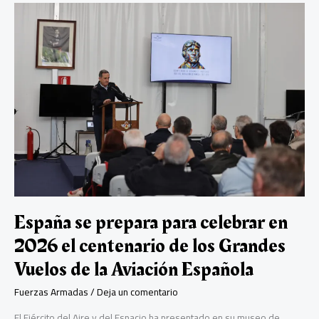
ok
p
tir
España
después
p
de
firmar
un
documento
en
el
que
reconoce
haber
entrado
ilegalmente
en
Israel
España se prepara para celebrar en
2026 el centenario de los Grandes
Vuelos de la Aviación Española
Fuerzas Armadas
/
Deja un comentario
El Ejército del Aire y del Espacio ha presentado en su museo de