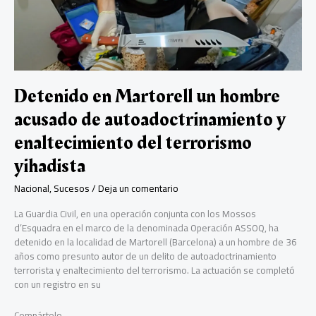
Grandes
Vuelos
de
la
Aviación
Española
Detenido en Martorell un hombre
acusado de autoadoctrinamiento y
enaltecimiento del terrorismo
yihadista
Nacional
,
Sucesos
/
Deja un comentario
La Guardia Civil, en una operación conjunta con los Mossos
d’Esquadra en el marco de la denominada Operación ASSOQ, ha
detenido en la localidad de Martorell (Barcelona) a un hombre de 36
años como presunto autor de un delito de autoadoctrinamiento
terrorista y enaltecimiento del terrorismo. La actuación se completó
con un registro en su
Compártelo