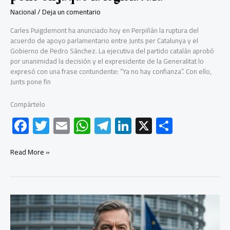
Nacional
/
Deja un comentario
Carles Puigdemont ha anunciado hoy en Perpiñán la ruptura del
acuerdo de apoyo parlamentario entre Junts per Catalunya y el
Gobierno de Pedro Sánchez. La ejecutiva del partido catalán aprobó
por unanimidad la decisión y el expresidente de la Generalitat lo
expresó con una frase contundente: “Ya no hay confianza”. Con ello,
Junts pone fin
Compártelo
F
T
E
W
Te
Li
X
C
ac
wi
m
h
le
nk
o
e
tt
ail
at
gr
e
m
Puigdemont
Read More »
rompe
b
er
s
a
dI
p
con
Sánchez
o
A
m
n
ar
y
ok
p
tir
pone
en
p
jaque