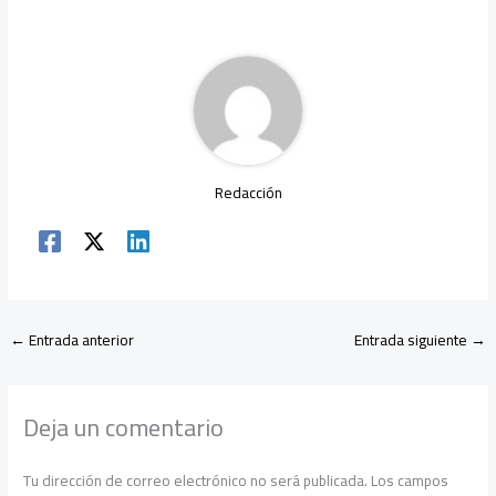
o
A
m
n
ar
ok
p
tir
p
Redacción
←
Entrada anterior
Entrada siguiente
→
Deja un comentario
Tu dirección de correo electrónico no será publicada.
Los campos