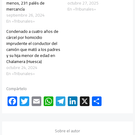
menos, 231 palés de
octubre 27, 2025
mercancía
En «Tribunales»
septiembre 26, 2024
En «Tribunales»
Condenado a cuatro años de
cárcel por homicidio
imprudente el conductor del
camión que mató a los padres
y su hija menor de edad en
Chalamera (Huesca)
octubre 24, 2024
En «Tribunales»
Compártelo
F
T
E
W
Te
Li
X
C
ac
wi
m
h
le
nk
o
e
tt
ail
at
gr
e
m
b
er
s
a
dI
p
Sobre el autor