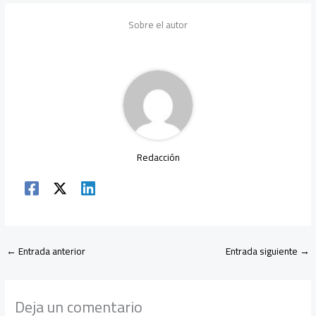
e
tt
ail
at
gr
e
m
b
er
s
a
dI
p
Sobre el autor
o
A
m
n
ar
ok
p
tir
p
Redacción
←
Entrada anterior
Entrada siguiente
→
Deja un comentario