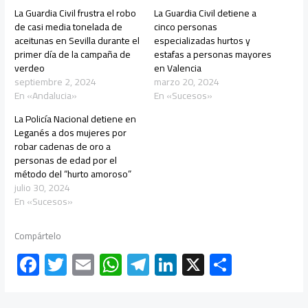
La Guardia Civil frustra el robo
La Guardia Civil detiene a
de casi media tonelada de
cinco personas
aceitunas en Sevilla durante el
especializadas hurtos y
primer día de la campaña de
estafas a personas mayores
verdeo
en Valencia
septiembre 2, 2024
marzo 20, 2024
En «Andalucia»
En «Sucesos»
La Policía Nacional detiene en
Leganés a dos mujeres por
robar cadenas de oro a
personas de edad por el
método del “hurto amoroso”
julio 30, 2024
En «Sucesos»
Compártelo
F
T
E
W
Te
Li
X
C
ac
wi
m
h
le
nk
o