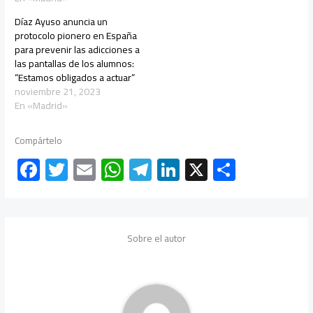
Díaz Ayuso anuncia un
protocolo pionero en España
para prevenir las adicciones a
las pantallas de los alumnos:
“Estamos obligados a actuar”
noviembre 21, 2023
En «Madrid»
Compártelo
F
T
E
W
Te
Li
X
C
ac
wi
m
h
le
nk
o
e
tt
ail
at
gr
e
m
b
er
s
a
dI
p
Sobre el autor
o
A
m
n
ar
ok
p
tir
p