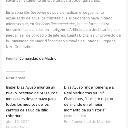
llevarlos físicamente en la cartera para poder utilizarlos.
En la zona
Mis Gestiones
es posible realizar el seguimiento
actualizado de aquellos trámites que el ciudadano haya iniciado;
mientras que, en
Servicios Recomendados
, la plataforma utiliza
herramientas basadas en Inteligencia Artificial para destacar los que
puedan ser de utilidad o de interés. Cuenta Digital es un proyecto de
la Comunidad de Madrid financiado a través de Fondos Europeos
Next Generation.
Fuente:
Comunidad de Madrid
Relacionado
Isabel Díaz Ayuso anuncia un
Díaz Ayuso rinde homenaje al
nuevo incentivo de 500 euros
Real Madrid tras su 15ª
mensuales desde mayo para
Champions, “el mejor equipo
todos los médicos de los
del mundo en el mejor
centros de salud de difícil
momento de su historia”
cobertura
junio 3, 2024
abril 12, 2024
En «Comunidad de Madrid»
En «Madrid»