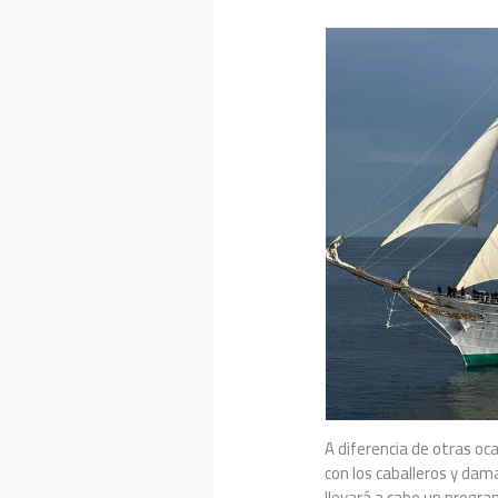
A diferencia de otras oc
con los caballeros y dam
llevará a cabo un progra