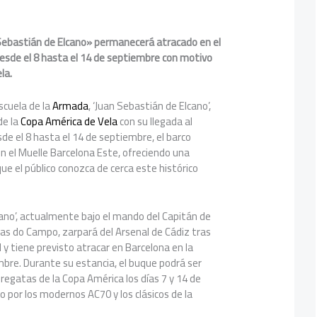
Sebastián de Elcano» permanecerá atracado en el
desde el 8 hasta el 14 de septiembre con motivo
la.
cuela de la
Armada
, ‘Juan Sebastián de Elcano’,
de la
Copa América de Vela
con su llegada al
de el 8 hasta el 14 de septiembre, el barco
 el Muelle Barcelona Este, ofreciendo una
ue el público conozca de cerca este histórico
cano’, actualmente bajo el mando del Capitán de
as do Campo, zarpará del Arsenal de Cádiz tras
y tiene previsto atracar en Barcelona en la
bre. Durante su estancia, el buque podrá ser
regatas de la Copa América los días 7 y 14 de
por los modernos AC70 y los clásicos de la