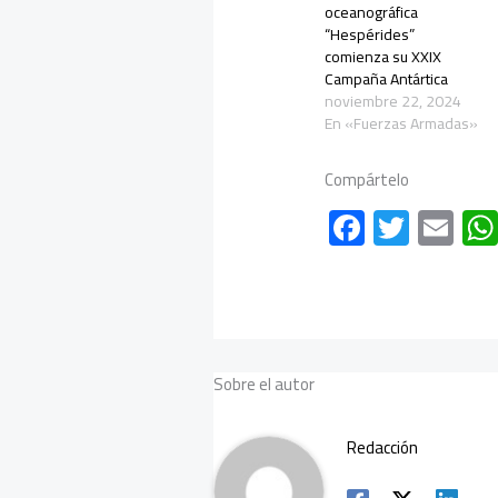
oceanográfica
“Hespérides”
comienza su XXIX
Campaña Antártica
noviembre 22, 2024
En «Fuerzas Armadas»
Compártelo
F
T
E
ac
wi
m
e
tt
ail
b
er
o
Sobre el autor
ok
Redacción