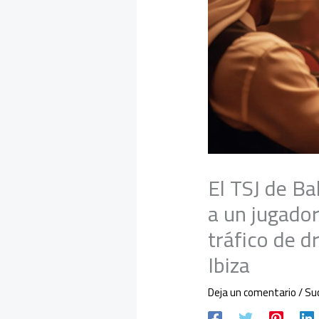
El TSJ de Ba
a un jugador
tráfico de d
Ibiza
Deja un comentario
/
Su