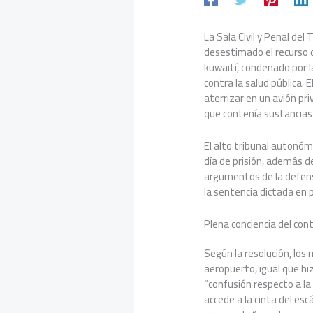
La Sala Civil y Penal del 
desestimado el recurso 
kuwaití, condenado por la
contra la salud pública. 
aterrizar en un avión p
que contenía sustancias
El alto tribunal autonóm
día de prisión, además d
argumentos de la defen
la sentencia dictada en 
Plena conciencia del con
Según la resolución, los
aeropuerto, igual que hiz
“confusión respecto a la 
accede a la cinta del esc