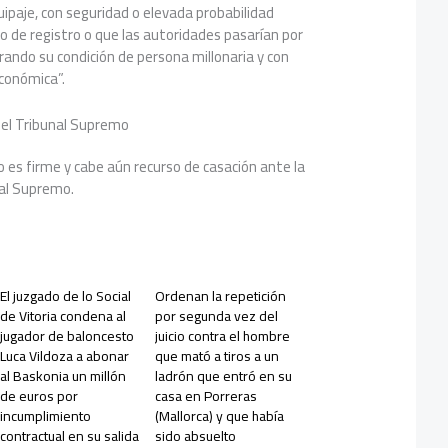
ipaje, con seguridad o elevada probabilidad
o de registro o que las autoridades pasarían por
erando su condición de persona millonaria y con
conómica”.
 el Tribunal Supremo
o es firme y cabe aún recurso de casación ante la
al Supremo.
El juzgado de lo Social
Ordenan la repetición
de Vitoria condena al
por segunda vez del
jugador de baloncesto
juicio contra el hombre
Luca Vildoza a abonar
que mató a tiros a un
al Baskonia un millón
ladrón que entró en su
de euros por
casa en Porreras
incumplimiento
(Mallorca) y que había
contractual en su salida
sido absuelto