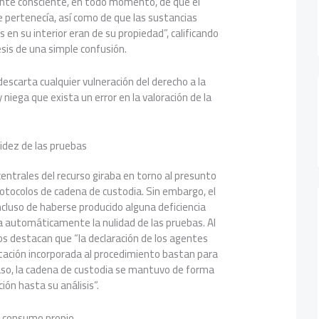
nte consciente, en todo momento, de que el
e pertenecía, así como de que las sustancias
 en su interior eran de su propiedad”, calificando
esis de una simple confusión.
descarta cualquier vulneración del derecho a la
 niega que exista un error en la valoración de la
idez de las pruebas
ntrales del recurso giraba en torno al presunto
otocolos de cadena de custodia. Sin embargo, el
incluso de haberse producido alguna deficiencia
ría automáticamente la nulidad de las pruebas. Al
os destacan que “la declaración de los agentes
ación incorporada al procedimiento bastan para
caso, la cadena de custodia se mantuvo de forma
ión hasta su análisis”.
a consumo propio