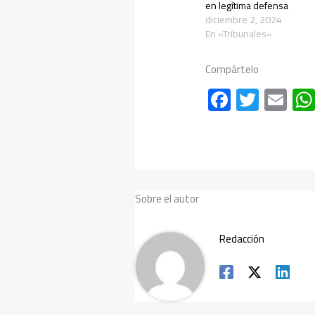
en legítima defensa
diciembre 2, 2024
En «Tribunales»
Compártelo
F
T
E
ac
wi
m
e
tt
ail
b
er
o
Sobre el autor
ok
Redacción