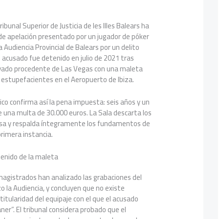
Tribunal Superior de Justicia de les Illes Balears ha
de apelación presentado por un jugador de póker
 Audiencia Provincial de Balears por un delito
El acusado fue detenido en julio de 2021 tras
rivado procedente de Las Vegas con una maleta
 estupefacientes en el Aeropuerto de Ibiza.
ico confirma así la pena impuesta: seis años y un
e una multa de 30.000 euros. La Sala descarta los
sa y respalda íntegramente los fundamentos de
primera instancia.
tenido de la maleta
 magistrados han analizado las grabaciones del
o la Audiencia, y concluyen que no existe
titularidad del equipaje con el que el acusado
áner”. El tribunal considera probado que el