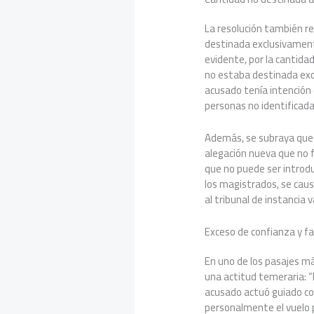
La resolución también r
destinada exclusivament
evidente, por la cantida
no estaba destinada exc
acusado tenía intención 
personas no identificadas
Además, se subraya que 
alegación nueva que no fu
que no puede ser introdu
los magistrados, se causa
al tribunal de instancia
Exceso de confianza y fa
En uno de los pasajes m
una actitud temeraria: “
acusado actuó guiado co
personalmente el vuelo 