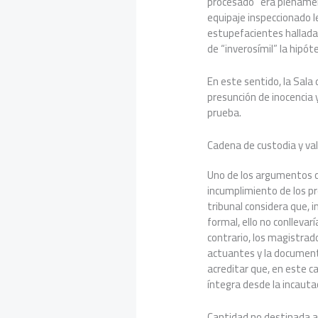
procesado “era plename
equipaje inspeccionado l
estupefacientes halladas
de “inverosímil” la hipót
En este sentido, la Sala 
presunción de inocencia y
prueba.
Cadena de custodia y val
Uno de los argumentos ce
incumplimiento de los pr
tribunal considera que, 
formal, ello no conlleva
contrario, los magistrad
actuantes y la document
acreditar que, en este 
íntegra desde la incautac
Cantidad no destinada 