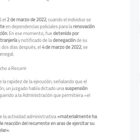
ó el
2 de marzo de 2022
, cuando el individuo se
nte
en dependencias policiales para la
renovación
ción
. En ese momento, fue
detenido por
xtranjería
y notificado de la
denegación
de su
s dos días después, el
4 de marzo de 2022
, se
Senegal.
cho a Recurrir
 la rapidez de la ejecución, señalando que el
ión, un juzgado había dictado una
suspensión
querido a la Administración que permitiera «el
e la actividad administrativa
«materialmente ha
e reacción del recurrente en aras de ejercitar su
elar»
.