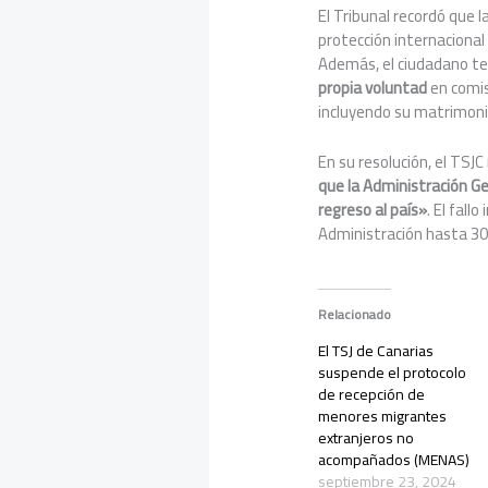
El Tribunal recordó que 
protección internacional
Además, el ciudadano t
propia voluntad
en comis
incluyendo su matrimoni
En su resolución, el TSJC
que la Administración Ge
regreso al país»
. El fall
Administración hasta 30
Relacionado
El TSJ de Canarias
suspende el protocolo
de recepción de
menores migrantes
extranjeros no
acompañados (MENAS)
septiembre 23, 2024