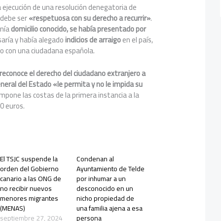
la ejecución de una resolución denegatoria de
 debe ser
«respetuosa con su derecho a recurrir»
.
enía
domicilio conocido, se había presentado por
aría y había alegado
indicios de arraigo
en el país,
o con una ciudadana española.
reconoce el derecho del ciudadano extranjero a
neral del Estado «le permita y no le impida su
o impone las costas de la primera instancia a la
0 euros.
El TSJC suspende la
Condenan al
orden del Gobierno
Ayuntamiento de Telde
canario a las ONG de
por inhumar a un
no recibir nuevos
desconocido en un
menores migrantes
nicho propiedad de
(MENAS)
una familia ajena a esa
septiembre 27, 2024
persona