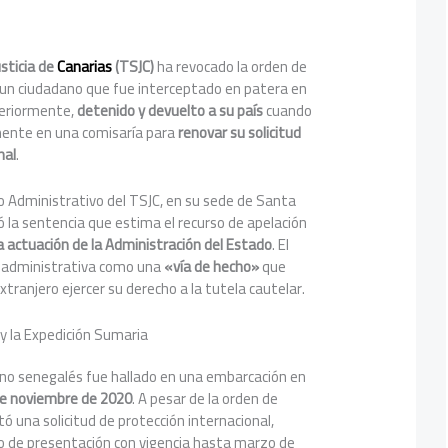
usticia de
Canarias
(TSJC)
ha revocado la orden de
 un ciudadano que fue interceptado en patera en
teriormente,
detenido y devuelto a su país
cuando
mente en una comisaría para
renovar su solicitud
nal
.
o Administrativo del TSJC, en su sede de Santa
có la sentencia que estima el recurso de apelación
a actuación de la Administración del Estado
. El
ión administrativa como una
«vía de hecho»
que
xtranjero ejercer su derecho a la tutela cautelar.
y la Expedición Sumaria
dano senegalés fue hallado en una embarcación en
e noviembre de 2020
. A pesar de la orden de
ntó una solicitud de protección internacional,
 de presentación con vigencia hasta marzo de