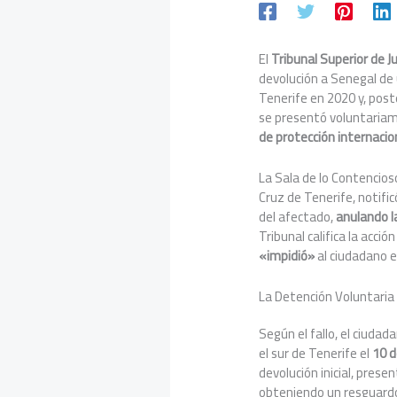
El
Tribunal Superior de J
devolución a Senegal de
Tenerife en 2020 y, pos
se presentó voluntaria
de protección internacio
La Sala de lo Contencios
Cruz de Tenerife, notifi
del afectado,
anulando l
Tribunal califica la acc
«impidió»
al ciudadano e
La Detención Voluntaria 
Según el fallo, el ciuda
el sur de Tenerife el
10 d
devolución inicial, prese
obteniendo un resguardo