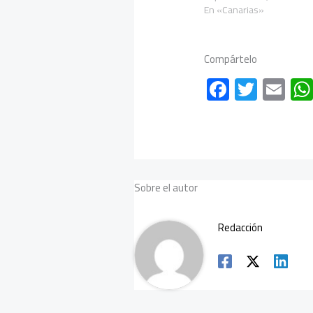
En «Canarias»
Compártelo
F
T
E
ac
wi
m
e
tt
ail
b
er
o
Sobre el autor
ok
Redacción