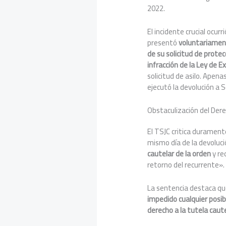
2022.
El incidente crucial ocurri
presentó
voluntariame
de su solicitud de protec
infracción de la Ley de E
solicitud de asilo. Apena
ejecutó la devolución a 
Obstaculización del Dere
El TSJC critica duramente
mismo día de la devoluc
cautelar de la orden
y re
retorno del recurrente».
La sentencia destaca qu
impedido cualquier posibl
derecho a la tutela caut