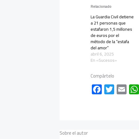
Relacionado
La Guardia Civil detiene
a 21 personas que
estafaron 1,5 millones
de euros por el
método de la “estafa
del amor”
abril 6, 2025
En «Sucesos»
Compártelo
F
T
E
ac
wi
m
e
tt
ail
b
er
o
Sobre el autor
ok