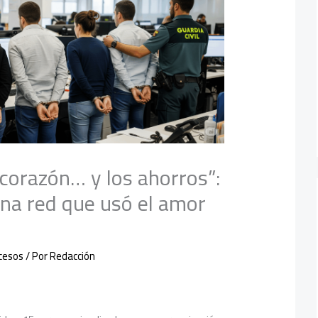
corazón… y los ahorros”:
una red que usó el amor
r
cesos
/ Por
Redacción