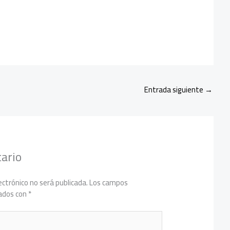
p
Entrada siguiente
→
ario
ectrónico no será publicada.
Los campos
cados con
*