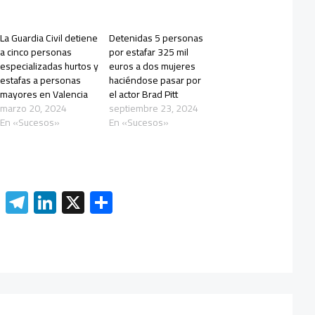
La Guardia Civil detiene
Detenidas 5 personas
a cinco personas
por estafar 325 mil
especializadas hurtos y
euros a dos mujeres
estafas a personas
haciéndose pasar por
mayores en Valencia
el actor Brad Pitt
marzo 20, 2024
septiembre 23, 2024
En «Sucesos»
En «Sucesos»
W
Te
Li
X
C
h
le
nk
o
at
gr
e
m
s
a
dI
p
A
m
n
ar
p
tir