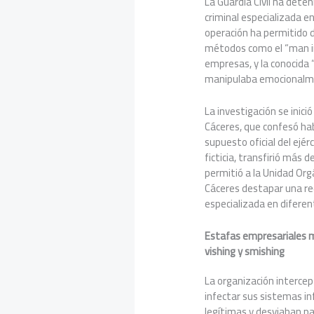
La Guardia Civil ha dete
criminal especializada e
operación ha permitido 
métodos como el “man in
empresas, y la conocida
manipulaba emocionalmen
La investigación se inici
Cáceres, que confesó h
supuesto oficial del ejé
ficticia, transfirió más 
permitió a la Unidad Orgán
Cáceres destapar una re
especializada en difere
Estafas empresariales m
vishing y smishing
La organización interce
infectar sus sistemas i
legítimas y desviaban p