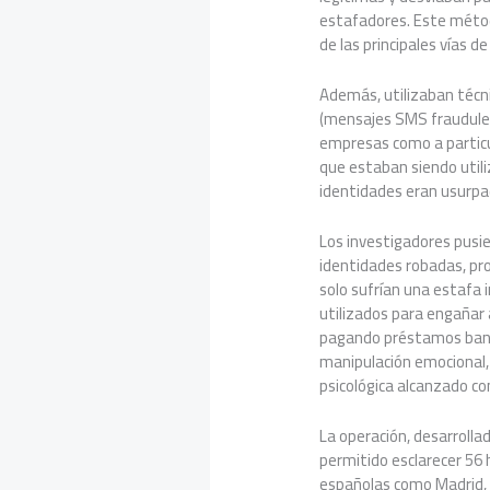
estafadores. Este métod
de las principales vías de 
Además, utilizaban técni
(mensajes SMS fraudulen
empresas como a particu
que estaban siendo util
identidades eran usurp
Los investigadores pusie
identidades robadas, pro
solo sufrían una estafa i
utilizados para engañar 
pagando préstamos banca
manipulación emocional, 
psicológica alcanzado co
La operación, desarrollad
permitido esclarecer 56 
españolas como Madrid, B