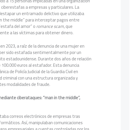
nido a 15 personas implicadas en una organización
n ciberestafas a empresas y particulares. La
destapar un entramado delictivo que utilizaba
 the middle” para interceptar pagos entre
 “estafa del amor” o
romance scam
, que
te a las víctimas para obtener dinero.
ó en 2023, a raíz de la denuncia de una mujer en
aber sido estafada sentimentalmente por un
rcito estadounidense. Durante dos años de relación
de 100.000 euros al estafador. Esta denuncia
ica de Policía Judicial de la Guardia Civil en
d criminal con una estructura organizada y
ntes modalidades de fraude.
ediante ciberataques: “man in the middle”,
ptaba correos electrónicos de empresas tras
nformáticos. Así, manipulaban comunicaciones
agos empresariales a cuentas controladas por los