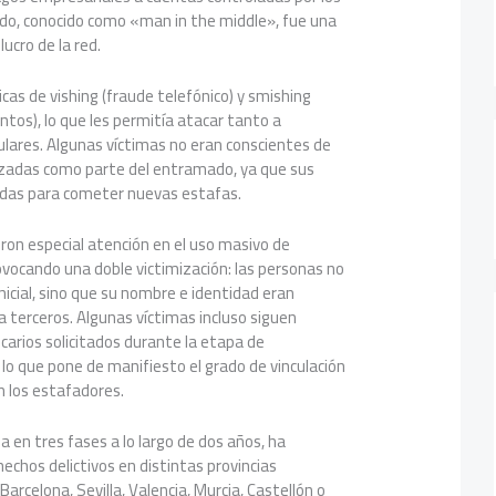
o, conocido como «man in the middle», fue una
lucro de la red.
cas de vishing (fraude telefónico) y smishing
tos), lo que les permitía atacar tanto a
lares. Algunas víctimas no eran conscientes de
izadas como parte del entramado, ya que sus
adas para cometer nuevas estafas.
ron especial atención en el uso masivo de
vocando una doble victimización: las personas no
nicial, sino que su nombre e identidad eran
a terceros. Algunas víctimas incluso siguen
rios solicitados durante la etapa de
lo que pone de manifiesto el grado de vinculación
n los estafadores.
a en tres fases a lo largo de dos años, ha
hechos delictivos en distintas provincias
arcelona, Sevilla, Valencia, Murcia, Castellón o