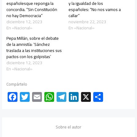
españolesque reponga la
y la igualdad de los
concordia. “Sin Constitución
españoles: “No nos vamos a
no hay Democracia”
callar”
diciembre 12, 2023
noviembre 22, 2023
En «Nacional»
En «Nacional»
Pepa Millán, sobre el debate
de la amnistía: ‘Sánchez
traslada a las instituciones sus
pactos con los golpistas’
diciembre 12, 2023
En «Nacional»
Compártelo
F
T
E
W
Te
Li
X
C
ac
wi
m
h
le
nk
o
e
tt
ail
at
gr
e
m
b
er
s
a
dI
p
Sobre el autor
o
A
m
n
ar