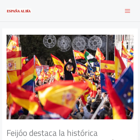
Ir
al
contenido
Feijóo destaca la histórica