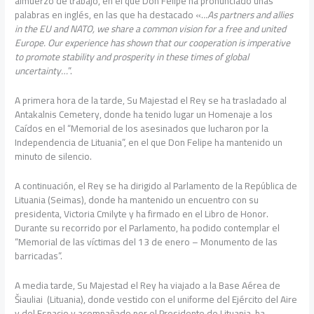
almuerzo de trabajo, en el que Don Felipe ha pronunciado unas
palabras en inglés, en las que ha destacado «.
..As partners and allies
in the EU and NATO, we share a common vision for a free and united
Europe. Our experience has shown that our cooperation is imperative
to promote stability and prosperity in these times of global
uncertainty…
”.
A primera hora de la tarde, Su Majestad el Rey se ha trasladado al
Antakalnis Cemetery, donde ha tenido lugar un Homenaje a los
Caídos en el “Memorial de los asesinados que lucharon por la
Independencia de Lituania”, en el que Don Felipe ha mantenido un
minuto de silencio.
A continuación, el Rey se ha dirigido al Parlamento de la República de
Lituania (Seimas), donde ha mantenido un encuentro con su
presidenta, Victoria Cmilyte y ha firmado en el Libro de Honor.
Durante su recorrido por el Parlamento, ha podido contemplar el
“Memorial de las víctimas del 13 de enero – Monumento de las
barricadas”.
A media tarde, Su Majestad el Rey ha viajado a la Base Aérea de
Šiauliai (Lituania), donde vestido con el uniforme del Ejército del Aire
y del Espacio y acompañado por el Presidente de Lituania, ha