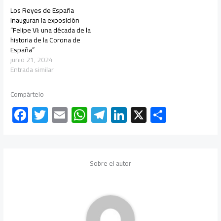
Los Reyes de España
inauguran la exposición
“Felipe VI: una década de la
historia de la Corona de
España”
junio 21, 2024
Entrada similar
Compártelo
F
T
E
W
Te
Li
X
C
ac
wi
m
h
le
nk
o
e
tt
ail
at
gr
e
m
b
er
s
a
dI
p
Sobre el autor
o
A
m
n
ar
ok
p
tir
p