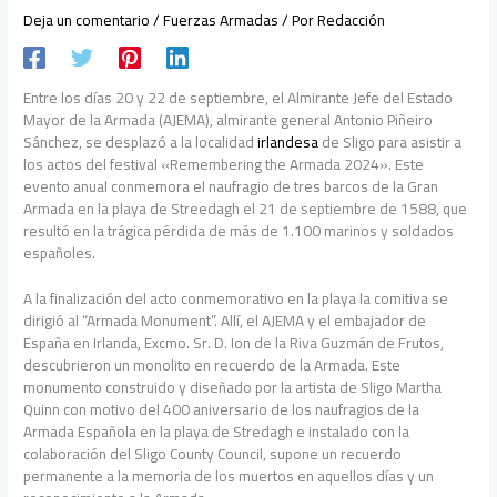
Deja un comentario
/
Fuerzas Armadas
/ Por
Redacción
Entre los días 20 y 22 de septiembre, el Almirante Jefe del Estado
Mayor de la Armada (AJEMA), almirante general Antonio Piñeiro
Sánchez, se desplazó a la localidad
irlandesa
de Sligo para asistir a
los actos del festival «Remembering the Armada 2024». Este
evento anual conmemora el naufragio de tres barcos de la Gran
Armada en la playa de Streedagh el 21 de septiembre de 1588, que
resultó en la trágica pérdida de más de 1.100 marinos y soldados
españoles.
A la finalización del acto conmemorativo en la playa la comitiva se
dirigió al “Armada Monument”. Allí, el AJEMA y el embajador de
España en Irlanda, Excmo. Sr. D. Ion de la Riva Guzmán de Frutos,
descubrieron un monolito en recuerdo de la Armada. Este
monumento construido y diseñado por la artista de Sligo Martha
Quinn con motivo del 400 aniversario de los naufragios de la
Armada Española en la playa de Stredagh e instalado con la
colaboración del Sligo County Council, supone un recuerdo
permanente a la memoria de los muertos en aquellos días y un