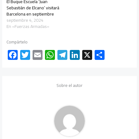
El Buque Escuela ‘Juan
Sebastián de Elcano’ visitará
Barcelona en septiembre
septiembre 4, 2024
En «Fuerzas Armadas»
Compártelo
F
T
E
W
Te
Li
X
C
ac
wi
m
h
le
nk
o
e
tt
ail
at
gr
e
m
b
er
s
a
dI
p
Sobre el autor
o
A
m
n
ar
ok
p
tir
p