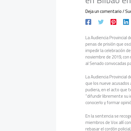
en Bilbao e
Deja un comentario
/
Su
La Audiencia Provincial 
penas de prisión que osci
impedir la celebración de
noviembre de 2019, con m
al Senado convocadas pa
La Audiencia Provincial 
que los nueve acusados a
pudiera, en el acto que 
“difundir libremente su 
conocerlo y formar opini
En la sentencia se recog
miembros de Vox allí co
rebasar el cordón polici