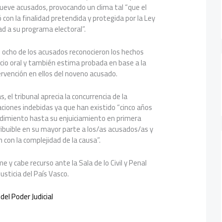
 nueve acusados, provocando un clima tal “que el
 con la finalidad pretendida y protegida por la Ley
dad a su programa electoral”.
e ocho de los acusados reconocieron los hechos
cio oral y también estima probada en base a la
ervención en ellos del noveno acusado.
as, el tribunal aprecia la concurrencia de la
ciones indebidas ya que han existido “cinco años
edimiento hasta su enjuiciamiento en primera
ribuible en su mayor parte a los/as acusados/as y
 con la complejidad de la causa”.
e y cabe recurso ante la Sala de lo Civil y Penal
Justicia del País Vasco.
 del Poder
Judicial