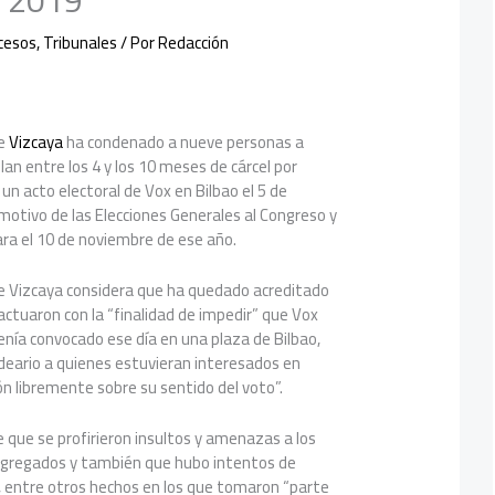
n 2019
cesos
,
Tribunales
/ Por
Redacción
de
Vizcaya
ha condenado a nueve personas a
lan entre los 4 y los 10 meses de cárcel por
 un acto electoral de Vox en Bilbao el 5 de
otivo de las Elecciones Generales al Congreso y
ra el 10 de noviembre de ese año.
de Vizcaya considera que ha quedado acreditado
ctuaron con la “finalidad de impedir” que Vox
tenía convocado ese día en una plaza de Bilbao,
ideario a quienes estuvieran interesados en
ón libremente sobre su sentido del voto”.
e que se profirieron insultos y amenazas a los
ngregados y también que hubo intentos de
al, entre otros hechos en los que tomaron “parte