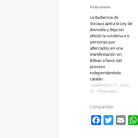
Relacionado
La Audiencia de
Vizcaya aplica la Ley de
Amnistía y deja sin
efecto la condena a 4
personas por
altercados en una
manifestación en
Bilbao a favor del
proceso
independentista
catalán
septiembre 17, 2024
En «Tribunales»
Compártelo
F
T
E
ac
wi
m