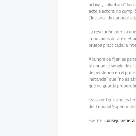
activa y voluntaria” los
acto electoral no cumplió
Electoral, de dar publici
La resolución precisa qu
imputados durante el jui
prueba practicada la int
A la hora de fijar las pen
atenuante simple de dila
de pendencia en el proc
instancia” que “no es at
que no guarda proporción
Esta sentencia no es firm
del Tribunal Superior de 
Fuente:
Consejo General