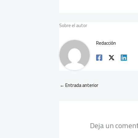
e
tt
ail
b
er
o
Sobre el autor
ok
Redacción
←
Entrada anterior
Deja un coment