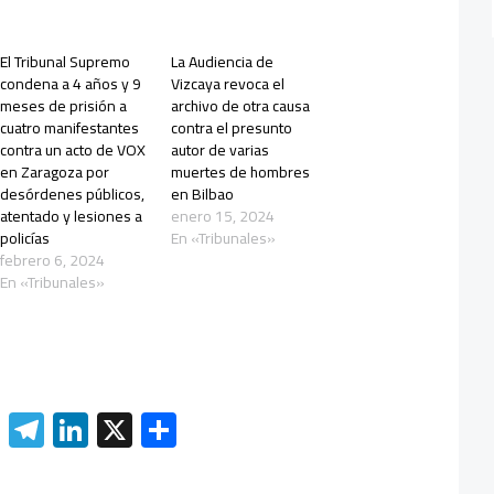
El Tribunal Supremo
La Audiencia de
condena a 4 años y 9
Vizcaya revoca el
meses de prisión a
archivo de otra causa
cuatro manifestantes
contra el presunto
contra un acto de VOX
autor de varias
en Zaragoza por
muertes de hombres
desórdenes públicos,
en Bilbao
atentado y lesiones a
enero 15, 2024
policías
En «Tribunales»
febrero 6, 2024
En «Tribunales»
W
Te
Li
X
C
h
le
nk
o