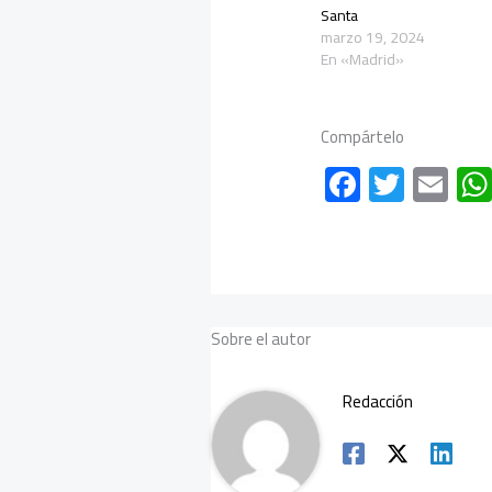
Santa
marzo 19, 2024
En «Madrid»
Compártelo
F
T
E
ac
wi
m
e
tt
ail
b
er
o
Sobre el autor
ok
Redacción