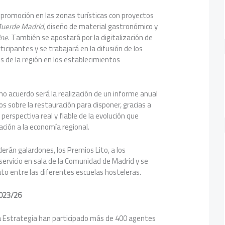
a promoción en las zonas turísticas con proyectos
Muerde Madrid,
diseño de material gastronómico y
ine
. También se apostará por la digitalización de
icipantes y se trabajará en la difusión de los
 de la región en los establecimientos
cho acuerdo será la realización de un informe anual
os sobre la restauración para disponer, gracias a
erspectiva real y fiable de la evolución que
ación a la economía regional.
derán galardones, los Premios Lito, a los
ervicio en sala de la Comunidad de Madrid y se
o entre las diferentes escuelas hosteleras.
2023/26
ta Estrategia han participado más de 400 agentes