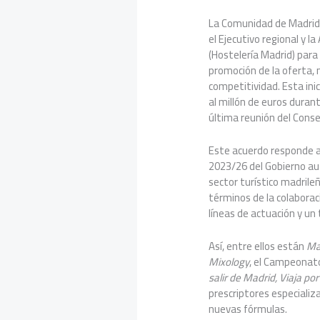
La Comunidad de Madrid 
el Ejecutivo regional y l
(Hostelería Madrid) par
promoción de la oferta, m
competitividad. Esta inic
al millón de euros duran
última reunión del Conse
Este acuerdo responde al
2023/26 del Gobierno au
sector turístico madrileñ
términos de la colaborac
líneas de actuación y un
Así, entre ellos están
Ma
Mixology
, el Campeonato
salir de Madrid, Viaja po
prescriptores especializ
nuevas fórmulas.