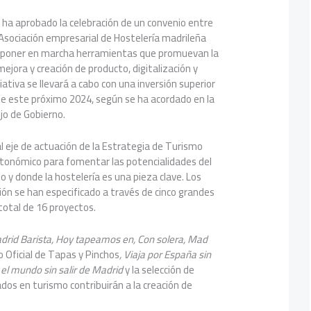
ha aprobado la celebración de un convenio entre
a Asociación empresarial de Hostelería madrileña
a poner en marcha herramientas que promuevan la
ejora y creación de producto, digitalización y
iativa se llevará a cabo con una inversión superior
te este próximo 2024, según se ha acordado en la
jo de Gobierno.
 eje de actuación de la Estrategia de Turismo
tonómico para fomentar las potencialidades del
o y donde la hostelería es una pieza clave. Los
ión se han especificado a través de cinco grandes
 total de 16 proyectos.
drid Barista, Hoy tapeamos en, Con solera, Mad
 Oficial de Tapas y Pinchos
, Viaja por España sin
r el mundo sin salir de Madrid
y la selección de
ados en turismo contribuirán a la creación de