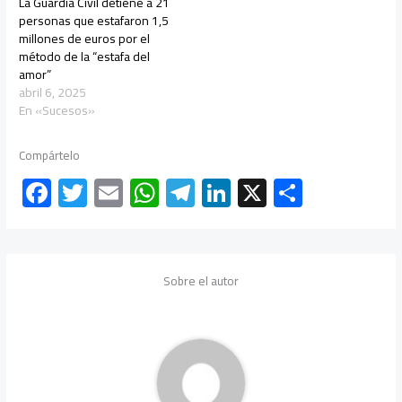
La Guardia Civil detiene a 21
personas que estafaron 1,5
millones de euros por el
método de la “estafa del
amor”
abril 6, 2025
En «Sucesos»
Compártelo
F
T
E
W
Te
Li
X
C
ac
wi
m
h
le
nk
o
e
tt
ail
at
gr
e
m
b
er
s
a
dI
p
Sobre el autor
o
A
m
n
ar
ok
p
tir
p