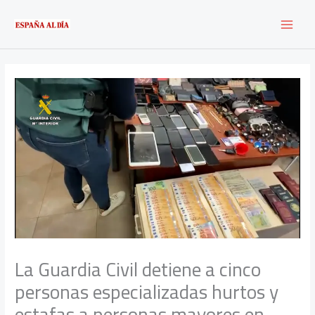
Ir
al
contenido
La Guardia Civil detiene a cinco
personas especializadas hurtos y
estafas a personas mayores en