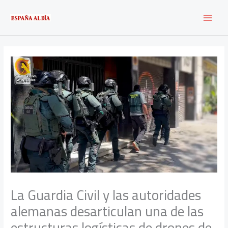
Ir
al
contenido
La Guardia Civil y las autoridades
alemanas desarticulan una de las
estructuras logísticas de drones de