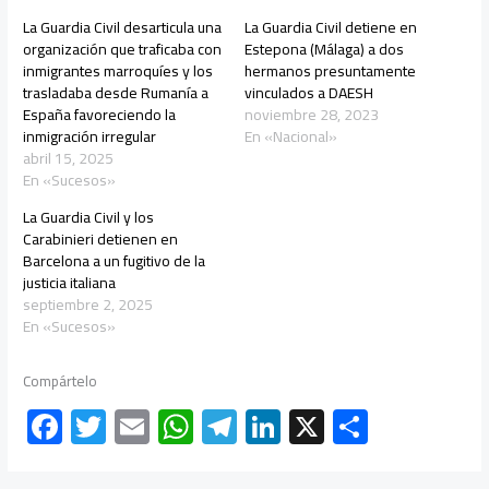
La Guardia Civil desarticula una
La Guardia Civil detiene en
organización que traficaba con
Estepona (Málaga) a dos
inmigrantes marroquíes y los
hermanos presuntamente
trasladaba desde Rumanía a
vinculados a DAESH
España favoreciendo la
noviembre 28, 2023
inmigración irregular
En «Nacional»
abril 15, 2025
En «Sucesos»
La Guardia Civil y los
Carabinieri detienen en
Barcelona a un fugitivo de la
justicia italiana
septiembre 2, 2025
En «Sucesos»
Compártelo
F
T
E
W
Te
Li
X
C
ac
wi
m
h
le
nk
o