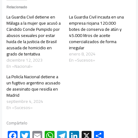
Relacionado
La Guardia Civil detiene en
La Guardia Civil incauta en una
Málaga a la mujer que acusó a
empresa riojana 120.000
Cándido Conde Pumpido por
botes de conserva de atún y
abusos sexuales por estar
45.000 litros de aceite
huida de la justicia de Brasil
comercializados de forma
acusada de homicidio en
irregular
grado de tentativa
enero 8, 2024
diciembre 12, 2023
En «Sucesos»
En «Nacional»
La Policía Nacional detiene a
un fugitivo argentino acusado
de asesinato que residía en
Madrid
septiembre 4, 2024
En «Sucesos»
Compártelo
F
T
E
W
Te
Li
X
C