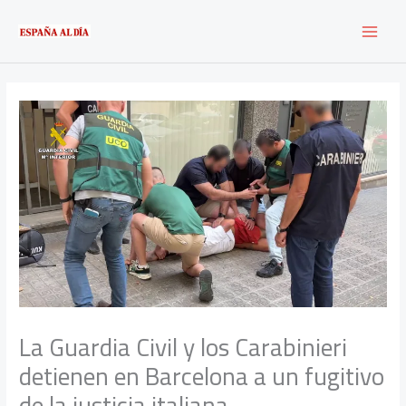
Ir
al
contenido
La Guardia Civil y los Carabinieri
detienen en Barcelona a un fugitivo
de la justicia italiana