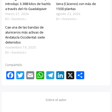
introdujo 3.388 kilos de hachís
Vera (Cáceres) con más de
a través del río Guadalquivir
1500 plantas
marzo 21, 2024
agosto 23, 2024
En «Sucesos»
En «Sucesos»
Cae una de las bandas de
aluniceros más activas de
Andalucía Occidental: siete
detenidos
noviembre 19, 2025
En «Sucesos»
Compártelo
F
T
E
W
Te
Li
X
C
ac
wi
m
h
le
nk
o
e
tt
ail
at
gr
e
m
b
er
s
a
dI
p
Sobre el autor
o
A
m
n
ar