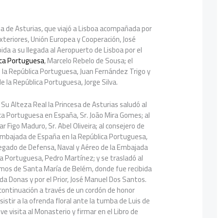
sa de Asturias, que viajó a Lisboa acompañada por
xteriores, Unión Europea y Cooperación, José
ida a su llegada al Aeropuerto de Lisboa por el
ica Portuguesa
, Marcelo Rebelo de Sousa; el
la República Portuguesa, Juan Fernández Trigo y
de la República Portuguesa, Jorge Silva.
 Su Alteza Real la Princesa de Asturias saludó al
ca Portuguesa en España, Sr. João Mira Gomes; al
ar Figo Maduro, Sr. Abel Oliveira; al consejero de
 Embajada de España en la República Portuguesa,
regado de Defensa, Naval y Aéreo de la Embajada
a Portuguesa, Pedro Martínez; y se trasladó al
imos de Santa María de Belém, donde fue recibida
ida Donas y por el Prior, José Manuel Dos Santos.
 continuación a través de un cordón de honor
asistir a la ofrenda floral ante la tumba de Luis de
e visita al Monasterio y firmar en el Libro de