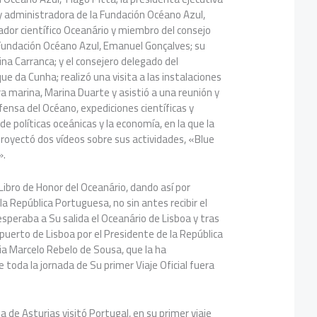
y administradora de la Fundación Océano Azul,
ador científico Oceanário y miembro del consejo
 Fundación Océano Azul, Emanuel Gonçalves; su
tina Carranca; y el consejero delegado del
ue da Cunha; realizó una visita a las instalaciones
ra marina, Marina Duarte y asistió a una reunión y
ensa del Océano, expediciones científicas y
de políticas oceánicas y la economía, en la que la
royectó dos vídeos sobre sus actividades, «Blue
».
Libro de Honor del Oceanário, dando así por
 la República Portuguesa, no sin antes recibir el
 esperaba a Su salida el Oceanário de Lisboa y tras
puerto de Lisboa por el Presidente de la República
ia Marcelo Rebelo de Sousa, que la ha
 toda la jornada de Su primer Viaje Oficial fuera
a de Asturias visitó Portugal, en su primer viaje