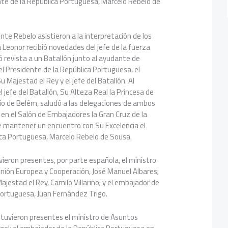
nte de la República Portuguesa, Marcelo Rebelo de
e Rebelo asistieron a la interpretación de los
Leonor recibió novedades del jefe de la fuerza
ó revista a un Batallón junto al ayudante de
l Presidente de la República Portuguesa, el
Majestad el Rey y el jefe del Batallón. Al
el jefe del Batallón, Su Alteza Real la Princesa de
cio de Belém, saludó a las delegaciones de ambos
 en el Salón de Embajadores la Gran Cruz de la
e mantener un encuentro con Su Excelencia el
ica Portuguesa, Marcelo Rebelo de Sousa.
ieron presentes, por parte española, el ministro
Unión Europea y Cooperación, José Manuel Albares;
Majestad el Rey, Camilo Villarino; y el embajador de
Portuguesa, Juan Fernández Trigo.
tuvieron presentes el ministro de Asuntos