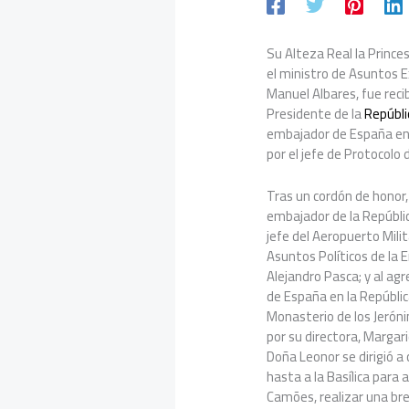
Su Alteza Real la Prince
el ministro de Asuntos E
Manuel Albares, fue recib
Presidente de la
Repúbl
embajador de España en 
por el jefe de Protocolo 
Tras un cordón de honor,
embajador de la Repúbli
jefe del Aeropuerto Milit
Asuntos Políticos de la
Alejandro Pasca; y al ag
de España en la Repúblic
Monasterio de los Jerón
por su directora, Margar
Doña Leonor se dirigió a
hasta a la Basílica para 
Camões, realizar una brev