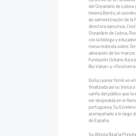
del Oceanário de Lisboa 
Helena Bento; el coordin
de administración de la
directora ejecutvia, Cris
Oceanário de Lisboa, Roq
con la bióloga y educado
mesa redonda sobre: Def
alineación de los marcos 
Fundación Océano Azul p
Bio Value» y «Ficosterra
Doña Leonor firmó en el 
finalizada así su Visita a
cariño del público que la
ser despedida en el Aero
portuguesa, Su Excelenc
acompañado a lo largo de
de España.
Su Alteza Real la Princes