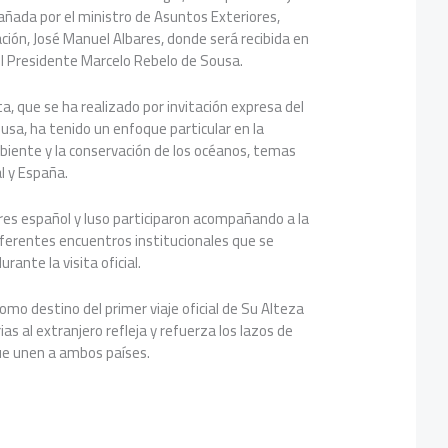
pañada por el ministro de Asuntos Exteriores,
ión, José Manuel Albares, donde será recibida en
el Presidente Marcelo Rebelo de Sousa.
a, que se ha realizado por invitación expresa del
sa, ha tenido un enfoque particular en la
biente y la conservación de los océanos, temas
l y España.
res español y luso participaron acompañando a la
iferentes encuentros institucionales que se
rante la visita oficial.
omo destino del primer viaje oficial de Su Alteza
ias al extranjero refleja y refuerza los lazos de
que unen a ambos países.