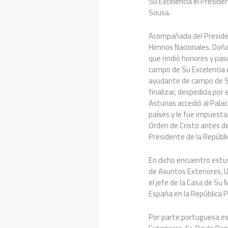
Su Excelencia el Preside
Sousa.
Acompañada del President
Himnos Nacionales. Doña 
que rindió honores y pas
campo de Su Excelencia e
ayudante de campo de Su 
finalizar, despedida por 
Asturias accedió al Pala
países y le fue impuesta
Orden de Cristo antes d
Presidente de la Repúbl
En dicho encuentro estuv
de Asuntos Exteriores, 
el jefe de la Casa de Su 
España en la República 
Por parte portuguesa es