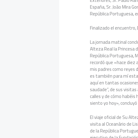
Exteriores, Sr. Paulo Ra
España, Sr. João Mira Gom
República Portuguesa, e
Finalizado el encuentro,
La jornada matinal conc
Alteza Real la Princesa d
República Portuguesa, M
recordó que «hace diez a
mis padres como reyes d
es también para mí esta
aquí en tantas ocasione
saudade”, de sus visitas 
calles y de cómo habéis 
siento yo hoy», concluyó
El viaje oficial de Su Al
visita al Oceanário de L
de la República Portugue
ejecutivo de la Fundació