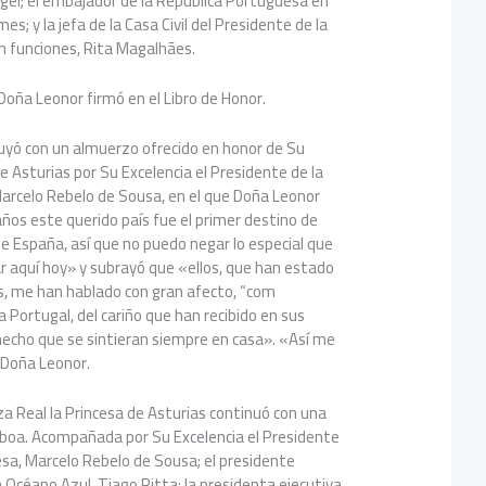
ngel; el embajador de la República Portuguesa en
es; y la jefa de la Casa Civil del Presidente de la
n funciones, Rita Magalhães.
 Doña Leonor firmó en el Libro de Honor.
luyó con un almuerzo ofrecido en honor de Su
e Asturias por Su Excelencia el Presidente de la
arcelo Rebelo de Sousa, en el que Doña Leonor
ños este querido país fue el primer destino de
e España, así que no puedo negar lo especial que
r aquí hoy» y subrayó que «ellos, que han estado
s, me han hablado con gran afecto, “com
a Portugal, del cariño que han recibido en sus
hecho que se sintieran siempre en casa». «Así me
 Doña Leonor.
teza Real la Princesa de Asturias continuó con una
isboa. Acompañada por Su Excelencia el Presidente
sa, Marcelo Rebelo de Sousa; el presidente
n Océano Azul, Tiago Pitta; la presidenta ejecutiva