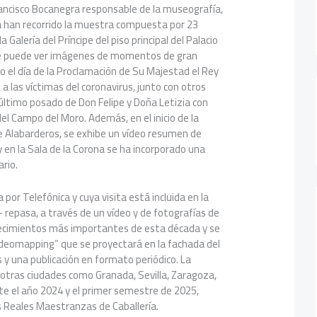
rancisco Bocanegra responsable de la museografía,
ia han recorrido la muestra compuesta por 23
 Galería del Príncipe del piso principal del Palacio
se puede ver imágenes de momentos de gran
mo el día de la Proclamación de Su Majestad el Rey
a las víctimas del coronavirus, junto con otros
último posado de Don Felipe y Doña Letizia con
 del Campo del Moro. Además, en el inicio de la
de Alabarderos, se exhibe un vídeo resumen de
 en la Sala de la Corona se ha incorporado una
ario.
por Telefónica y cuya visita está incluida en la
- repasa, a través de un vídeo y de fotografías de
ecimientos más importantes de esta década y se
eomapping” que se proyectará en la fachada del
s y una publicación en formato periódico. La
 otras ciudades como Granada, Sevilla, Zaragoza,
te el año 2024 y el primer semestre de 2025,
s Reales Maestranzas de Caballería.