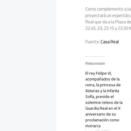
Como complemento a la ex
proyectará un espectácu
Real que da a la Plaza d
22.45, 23, 23.15 y 23.30 
Fuente:
Casa Real
Relacionado
El rey Felipe VI,
acompañados de la
reina, la princesa de
Asturias y la Infanta
Sofía, preside el
solemne relevo de la
Guardia Real en el X
aniversario de su
proclamación como
monarca