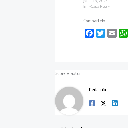
junio 19, 2024
En «Casa Real»
Compártelo
F
T
E
ac
wi
m
e
tt
ail
b
er
o
Sobre el autor
ok
Redacción