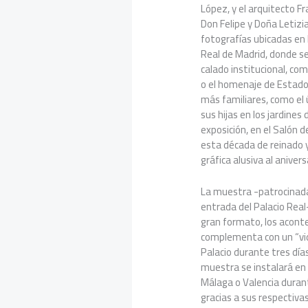
López, y el arquitecto F
Don Felipe y Doña Letiz
fotografías ubicadas en la
Real de Madrid, donde 
calado institucional, co
o el homenaje de Estado 
más familiares, como el 
sus hijas en los jardines
exposición, en el Salón 
esta década de reinado y
gráfica alusiva al anivers
La muestra -patrocinada 
entrada del Palacio Real
gran formato, los acont
complementa con un “vid
Palacio durante tres día
muestra se instalará en
Málaga o Valencia duran
gracias a sus respectiva