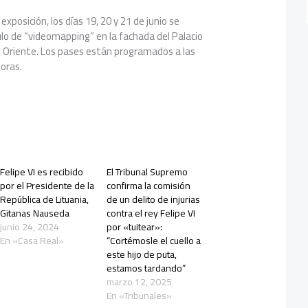
posición, los días 19, 20 y 21 de junio se
lo de “videomapping” en la fachada del Palacio
e Oriente. Los pases están programados a las
horas.
Felipe VI es recibido
El Tribunal Supremo
por el Presidente de la
confirma la comisión
República de Lituania,
de un delito de injurias
Gitanas Nauseda
contra el rey Felipe VI
junio 24, 2024
por «tuitear»:
En «Casa Real»
“Cortémosle el cuello a
este hijo de puta,
estamos tardando”
marzo 12, 2025
En «Tribunales»