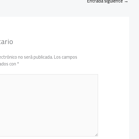
Entrada siguiente
→
ario
ectrónico no será publicada.
Los campos
cados con
*