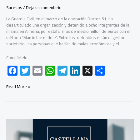
Sucesos
/
Deja un comentario
La Guardia Civil, en el marco de la operación Doctor-51, ha
desarticulado una organización y detenido a ocho integrantes de la
misma en Almería, por estafar más de medio millón de euros con el
método “Man in the middle”. Entre los detenidos están el gestor
societario, las personas que hacían de mulas económicas y el
Compártelo
F
T
E
W
Te
Li
X
C
ac
wi
m
h
le
nk
o
e
tt
ail
at
gr
e
m
Detenidas
Read More »
ocho
b
er
s
a
dI
p
personas
en
o
A
m
n
ar
Almería
ok
p
tir
por
estafar
p
más
de