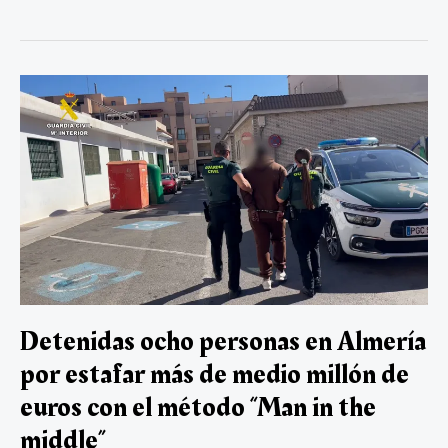
e
tt
ail
at
gr
e
m
condenados
b
er
s
a
dI
p
a
prisión
o
A
m
n
ar
en
ok
p
tir
Valencia
por
p
engañar
a
una
empresa
con
la
compra
de
mascarillas
sanitarias
durante
Detenidas ocho personas en Almería
la
por estafar más de medio millón de
pandemia
euros con el método “Man in the
middle”