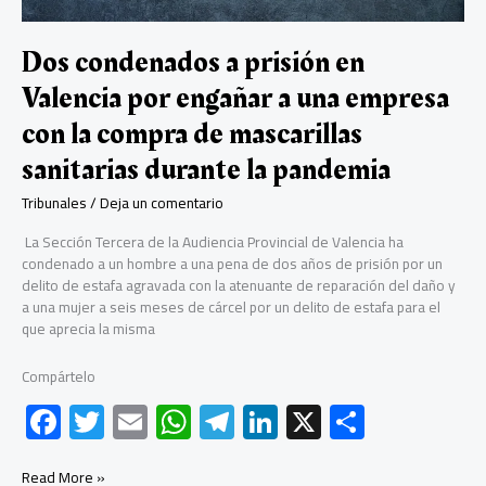
y
conseguían
sus
Dos condenados a prisión en
datos
Valencia por engañar a una empresa
gracias
a
con la compra de mascarillas
un
SMS.
sanitarias durante la pandemia
Lograron
estafar
Tribunales
/
Deja un comentario
300.000
La Sección Tercera de la Audiencia Provincial de Valencia ha
euros.
condenado a un hombre a una pena de dos años de prisión por un
delito de estafa agravada con la atenuante de reparación del daño y
a una mujer a seis meses de cárcel por un delito de estafa para el
que aprecia la misma
Compártelo
F
T
E
W
Te
Li
X
C
ac
wi
m
h
le
nk
o
Dos
Read More »