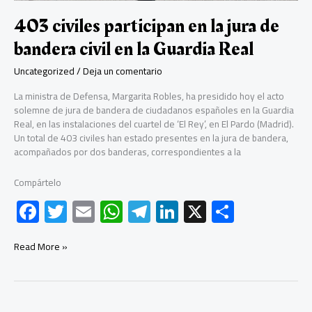
solemne
relevo
403 civiles participan en la jura de
de
bandera civil en la Guardia Real
la
Guardia
Uncategorized
/
Deja un comentario
Real
en
La ministra de Defensa, Margarita Robles, ha presidido hoy el acto
el
solemne de jura de bandera de ciudadanos españoles en la Guardia
X
Real, en las instalaciones del cuartel de ‘El Rey’, en El Pardo (Madrid).
aniversario
Un total de 403 civiles han estado presentes en la jura de bandera,
de
acompañados por dos banderas, correspondientes a la
su
proclamación
Compártelo
como
monarca
F
T
E
W
Te
Li
X
C
ac
wi
m
h
le
nk
o
e
tt
ail
at
gr
e
m
403
Read More »
civiles
b
er
s
a
dI
p
participan
en
o
A
m
n
ar
la