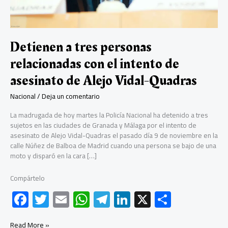
Detienen a tres personas
relacionadas con el intento de
asesinato de Alejo Vidal-Quadras
Nacional
/
Deja un comentario
La madrugada de hoy martes la Policía Nacional ha detenido a tres
sujetos en las ciudades de Granada y Málaga por el intento de
asesinato de Alejo Vidal-Quadras el pasado día 9 de noviembre en la
calle Núñez de Balboa de Madrid cuando una persona se bajo de una
moto y disparó en la cara […]
Compártelo
F
T
E
W
Te
Li
X
C
ac
wi
m
h
le
nk
o
Detienen
Read More »