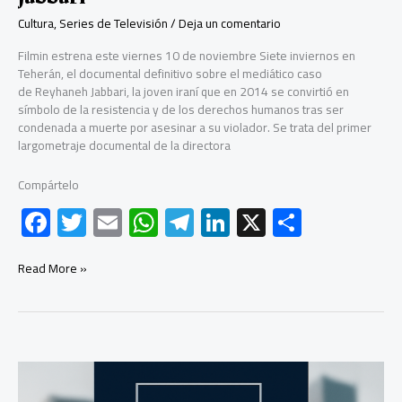
Cultura
,
Series de Televisión
/
Deja un comentario
Filmin estrena este viernes 10 de noviembre Siete inviernos en
Teherán, el documental definitivo sobre el mediático caso
de Reyhaneh Jabbari, la joven iraní que en 2014 se convirtió en
símbolo de la resistencia y de los derechos humanos tras ser
condenada a muerte por asesinar a su violador. Se trata del primer
largometraje documental de la directora
Compártelo
F
T
E
W
Te
Li
X
C
ac
wi
m
h
le
nk
o
e
tt
ail
at
gr
e
m
Filmin
Read More »
estrena
b
er
s
a
dI
p
el
documental
o
A
m
n
ar
‘Siete
ok
p
tir
inviernos
en
p
Teherán’,