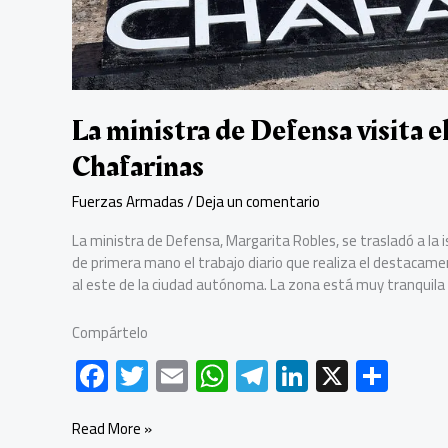
La ministra de Defensa visita el
Chafarinas
Fuerzas Armadas
/
Deja un comentario
La ministra de Defensa, Margarita Robles, se trasladó a la isl
de primera mano el trabajo diario que realiza el destacame
al este de la ciudad autónoma. La zona está muy tranquila 
Compártelo
F
T
E
W
Te
Li
X
C
ac
wi
m
h
le
nk
o
e
tt
ail
at
gr
e
m
La
Read More »