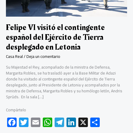
Felipe VI visitó el contingente
español del Ejército de Tierra
desplegado en Letonia
Casa Real
/
Deja un comentario
Su Majestad el Rey, acompañado de la ministra de Defensa,
Margarita Robles, se ha trasladó ayer a la Base Militar de Adazi
donde ha visitado al contingente español del Ejército de Tierra
desplegado, junto al Presidente de Letonia y acompañados por la
ministra de Defensa, Margarita Robles y su homólogo letón, Andris
Sprūds. En la sala […]
Compártelo
F
T
E
W
Te
Li
X
C
ac
wi
m
h
le
nk
o