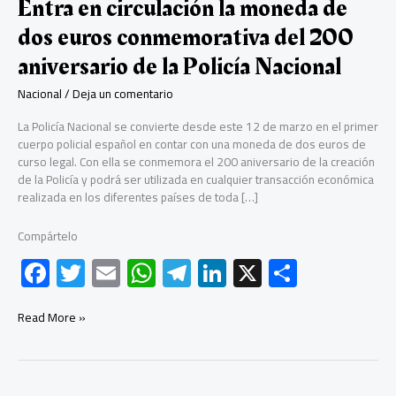
Entra en circulación la moneda de
dos euros conmemorativa del 200
aniversario de la Policía Nacional
Nacional
/
Deja un comentario
La Policía Nacional se convierte desde este 12 de marzo en el primer
cuerpo policial español en contar con una moneda de dos euros de
curso legal. Con ella se conmemora el 200 aniversario de la creación
de la Policía y podrá ser utilizada en cualquier transacción económica
realizada en los diferentes países de toda […]
Compártelo
F
T
E
W
Te
Li
X
C
ac
wi
m
h
le
nk
o
e
tt
ail
at
gr
e
m
Entra
Read More »
en
b
er
s
a
dI
p
circulación
la
o
A
m
n
ar
moneda