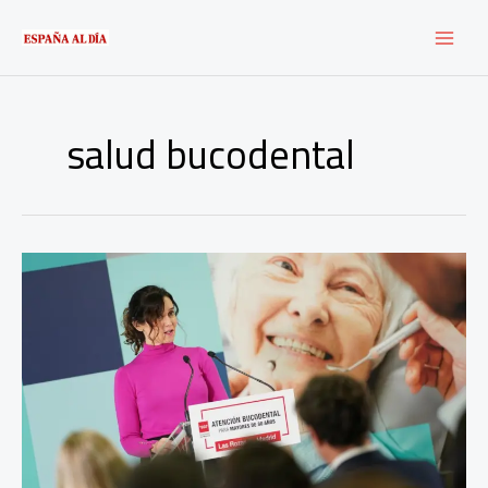
Ir
al
contenido
salud bucodental