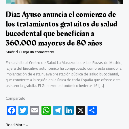
Díaz Ayuso anuncia el comienzo de
los tratamientos gratuitos de salud
bucodental que benefician a
360.000 mayores de 80 años
Madrid
/
Deja un comentario
En su visita al Centro de Salud La Marazuela de Las Rozas de Madrid,
la jefa del Ejecutivo autonómico ha comprobado cómo está siendo la
implantación de esta nueva prestación pública de salud bucodental,
que convierte a la región en la única de toda España que ofrece esta
asistencia gratuita. El Gobierno autonómico invierte 16 […]
Compártelo
F
T
E
W
Te
Li
X
C
ac
wi
m
h
le
nk
o
e
tt
ail
at
gr
e
m
Díaz
Read More »