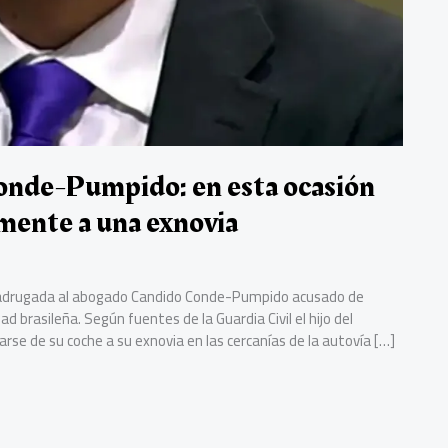
onde-Pumpido: en esta ocasión
amente a una exnovia
da madrugada al abogado Candido Conde-Pumpido acusado de
brasileña. Según fuentes de la Guardia Civil el hijo del
arse de su coche a su exnovia en las cercanías de la autovía […]