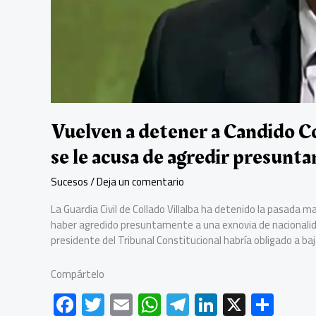
Vuelven a detener a Candido C
se le acusa de agredir presunt
Sucesos
/
Deja un comentario
La Guardia Civil de Collado Villalba ha detenido la pasa
haber agredido presuntamente a una exnovia de nacionalidad 
presidente del Tribunal Constitucional habría obligado a baj
Compártelo
F
T
E
W
Te
Li
X
C