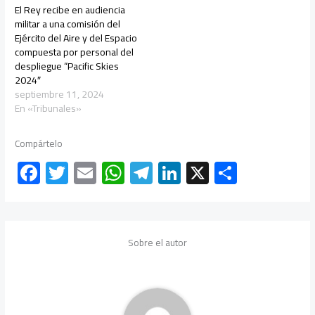
El Rey recibe en audiencia
militar a una comisión del
Ejército del Aire y del Espacio
compuesta por personal del
despliegue “Pacific Skies
2024″
septiembre 11, 2024
En «Tribunales»
Compártelo
F
T
E
W
Te
Li
X
C
ac
wi
m
h
le
nk
o
e
tt
ail
at
gr
e
m
b
er
s
a
dI
p
Sobre el autor
o
A
m
n
ar
ok
p
tir
p