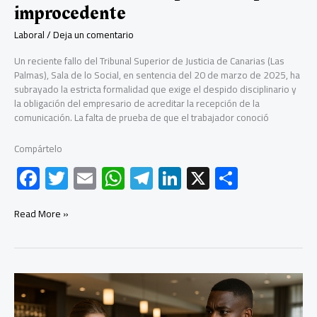
improcedente
Laboral
/
Deja un comentario
Un reciente fallo del Tribunal Superior de Justicia de Canarias (Las
Palmas), Sala de lo Social, en sentencia del 20 de marzo de 2025, ha
subrayado la estricta formalidad que exige el despido disciplinario y
la obligación del empresario de acreditar la recepción de la
comunicación. La falta de prueba de que el trabajador conoció
Compártelo
F
T
E
W
Te
Li
X
C
ac
wi
m
h
le
nk
o
e
tt
ail
at
gr
e
m
El
Read More »
riesgo
b
er
s
a
dI
p
de
despedir
o
A
m
n
ar
por
ok
p
tir
burofax
sin
p
acreditación