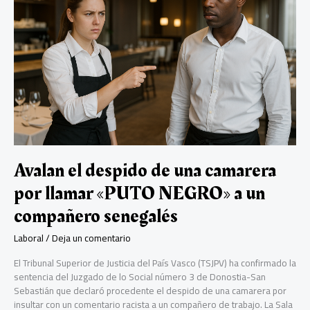
de
recepción:
despido
improcedente
Avalan el despido de una camarera
por llamar «PUTO NEGRO» a un
compañero senegalés
Laboral
/
Deja un comentario
El Tribunal Superior de Justicia del País Vasco (TSJPV) ha confirmado la
sentencia del Juzgado de lo Social número 3 de Donostia-San
Sebastián que declaró procedente el despido de una camarera por
insultar con un comentario racista a un compañero de trabajo. La Sala