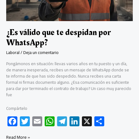
empleada
«indisciplinada».
¿Es válido que te despidan por
WhatsApp?
Laboral
/
Deja un comentario
Pongámonos en situación: llevas varios años en tu puesto y un día,
de manera inesperada, recibes un mensaje de WhatsApp donde se
te informa de que has sido despedido. Nunca recibes una carta
formal ni firmas documento alguno. ¿Esa comunicación es suficiente
para dar por terminado el contrato de trabajo? Un caso muy parecido
fue
Compártelo
F
T
E
W
Te
Li
X
C
ac
wi
m
h
le
nk
o
¿Es
Read More »