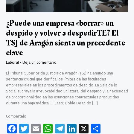
¿Puede una empresa «borrar» un
despido y volver a despedirTE? El
TSJ de Aragón sienta un precedente
clave
Laboral
/
Deja un comentario
El Tribunal Superior de Justicia de Aragón (TSJ) ha emitido una
sentencia crucial que clarifica los límites de las facultades
empresariales en los procedimientos de despido. La Sala de lo
Social subraya la irrevocabilidad unilateral del despido y la necesidad
de proporcionalidad en las extinciones contractuales producidas
durante una baja médica. El Caso: Doble Despido […]
Compártelo
F
T
E
W
Te
Li
X
C