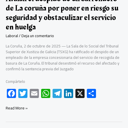
de La coruña por poner en riesgo su
seguridad y obstaculizar el servicio
en huelga
Laboral
/
Deja un comentario
La Coruña, 2 de octubre de 2025 — La Sala de lo Social del Tribunal
Superior de Xustiza de Galicia (TSXG) ha ratificado el despido de un
empleado de la empresa concesionaria del servicio de recogida de
basura de La Coruña. El tribunal desestimó el recurso del afectado y
confirmó la sentencia previa del Juzgado
Compártelo
F
T
E
W
Te
Li
X
C
ac
wi
m
h
le
nk
o
e
tt
ail
at
gr
e
m
Avalan
Read More »
el
b
er
s
a
dI
p
despido
de