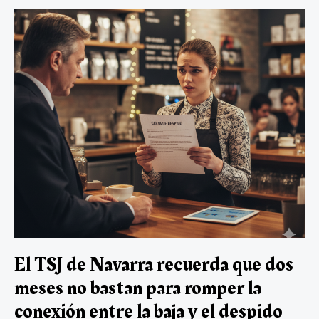
o
A
m
n
ar
un
ok
p
tir
barrendero
de
p
La
coruña
por
poner
en
riesgo
su
seguridad
y
obstaculizar
el
servicio
en
huelga
El TSJ de Navarra recuerda que dos
meses no bastan para romper la
conexión entre la baja y el despido