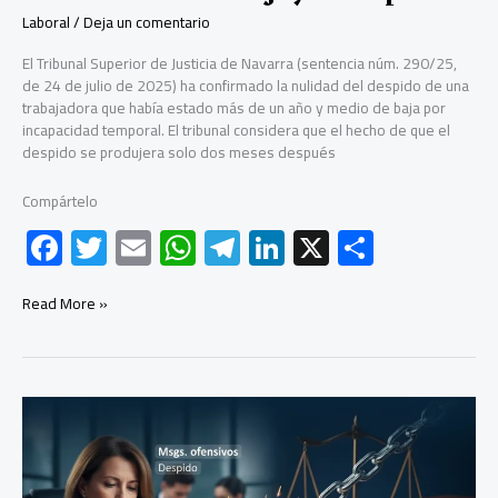
Laboral
/
Deja un comentario
El Tribunal Superior de Justicia de Navarra (sentencia núm. 290/25,
de 24 de julio de 2025) ha confirmado la nulidad del despido de una
trabajadora que había estado más de un año y medio de baja por
incapacidad temporal. El tribunal considera que el hecho de que el
despido se produjera solo dos meses después
Compártelo
F
T
E
W
Te
Li
X
C
ac
wi
m
h
le
nk
o
e
tt
ail
at
gr
e
m
El
Read More »
TSJ
b
er
s
a
dI
p
de
Navarra
o
A
m
n
ar
recuerda
ok
p
tir
que
dos
p
meses
no