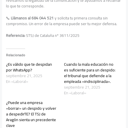
revisamos la legalidad de la comunicación y te ayudamos a reclamar
lo que te corresponde.
📞
Llámanos al 684 044 521
y solicita tu primera consulta sin
compromiso. Un error de la empresa puede ser tu mejor defensa.
Referencia:
STSJ de Cataluña nº 3611/2025
Relacionado
¿Es válido que te despidan
Cuando la mala educación no
por WhatsApp?
es suficiente para un despido:
septiembre 21, 2025
el tribunal que defiende a la
En «Laboral»
empleada «indisciplinada».
septiembre 21, 2025
En «Laboral»
¿Puede una empresa
«borrar» un despido y volver
a despedirTE? El TSJ de
Aragón sienta un precedente
clave