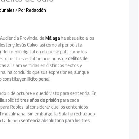
ibunales
/ Por
Redacción
 Audiencia Provincial de
Málaga
ha absuelto a los
lester
y
Jesús Calvo
, así como al periodista
or del medio digital en el que se publicaron los
ceso. Los tres estaban acusados de
delitos de
icas al islam vertidas en distintos textos y
bunal ha concluido que sus expresiones, aunque
o constituyen ilícito penal
.
asado 1 de octubre y quedó visto para sentencia. En
lía
solicitó
tres años de prisión
para cada
para Robles, al considerar que los contenidos
d musulmana. Sin embargo, la Sala ha rechazado
ictado una
sentencia absolutoria para los tres