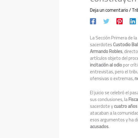
Deja un comentario
/
Tr
La Sección Primera de la
sacerdotes
Custodio Bal
Armando Robles
, direct
artículos objeto del pro
incitación al odio
por crít
entrevistas, pero el tri
ofensivas o extremas,
n
El juicio se celebró el p
sus conclusiones, la
Fisca
sacerdote y
cuatro años
atacaban a la comunida
esos argumentos y ha d
acusados
.