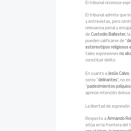
El tribunal reconoce exp
El tribunal admite que l
y entrevistas, pero cent
relevancia penal y encaj
de
Custodio Ballester
, l
pueden calificarse de “
d
estereotipos religiosos 
tales expresiones
no alc
constituir delito.
En cuanto a
Jesús Calvo
,
como “
delirantes
”, no e
“
padecimientos psíquico
aprecie intención dolosa
La libertad de expresión
Respecto a
Armando Ro
sitúa en la frontera del t