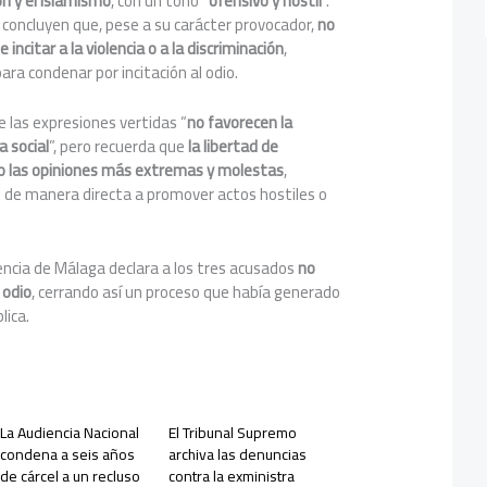
ión y el islamismo
, con un tono “
ofensivo y hostil
”.
 concluyen que, pese a su carácter provocador,
no
 incitar a la violencia o a la discriminación
,
ara condenar por incitación al odio.
 las expresiones vertidas “
no favorecen la
a social
”, pero recuerda que
la libertad de
o las opiniones más extremas y molestas
,
n de manera directa a promover actos hostiles o
encia de Málaga declara a los tres acusados
no
 odio
, cerrando así un proceso que había generado
lica.
La Audiencia Nacional
El Tribunal Supremo
condena a seis años
archiva las denuncias
de cárcel a un recluso
contra la exministra