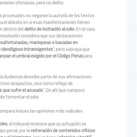
resiones ofensivas, pero no delito
os procesados no negaron la autoría de los textos
ra el debate en si esas manifestaciones tienen
an dentro del
delito de incitación al odio
. En el caso
a resolución considera que sus declaraciones
esafortunadas, maniqueas o basadas en
e ideológicos intransigentes
”, pero subraya que
anzan el umbral exigido por el Código Penal
para
 la Audiencia describe parte de sus afirmaciones
n tono despectivo, sino como reflejo de
s que sufre el acusado
”. De ahí que tampoco
 de fomentar el odio.
 ampara incluso las opiniones más radicales
bles
, el tribunal reconoce que su actuación se
ipo penal, por la
reiteración de contenidos críticos