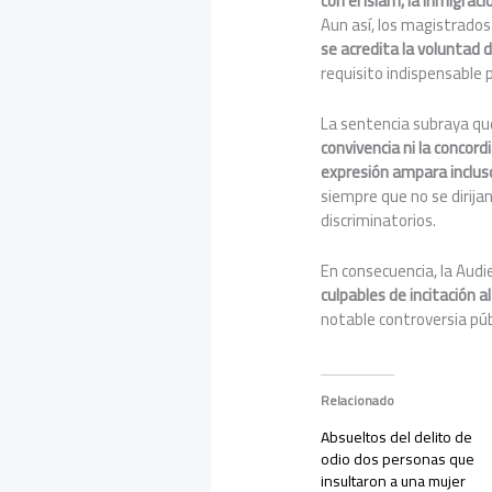
con el islam, la inmigrac
Aun así, los magistrados
se acredita la voluntad de
requisito indispensable p
La sentencia subraya que
convivencia ni la concordi
expresión ampara inclus
siempre que no se dirija
discriminatorios.
En consecuencia, la Audi
culpables de incitación al
notable controversia púb
Relacionado
Absueltos del delito de
odio dos personas que
insultaron a una mujer