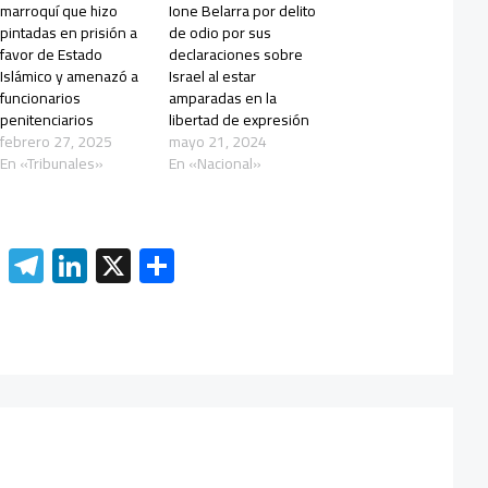
marroquí que hizo
Ione Belarra por delito
pintadas en prisión a
de odio por sus
favor de Estado
declaraciones sobre
Islámico y amenazó a
Israel al estar
funcionarios
amparadas en la
penitenciarios
libertad de expresión
febrero 27, 2025
mayo 21, 2024
En «Tribunales»
En «Nacional»
W
Te
Li
X
C
h
le
nk
o
at
gr
e
m
s
a
dI
p
A
m
n
ar
p
tir
p