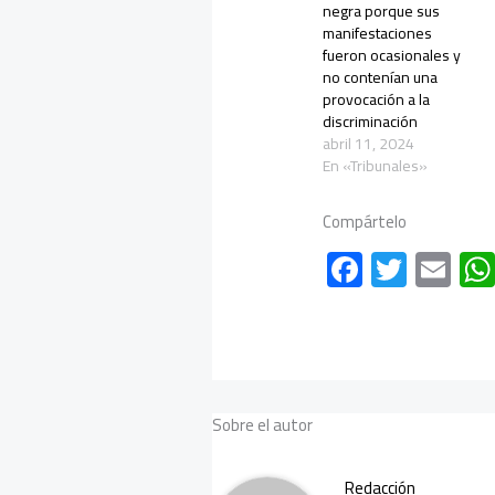
negra porque sus
manifestaciones
fueron ocasionales y
no contenían una
provocación a la
discriminación
abril 11, 2024
En «Tribunales»
Compártelo
F
T
E
ac
wi
m
e
tt
ail
b
er
o
Sobre el autor
ok
Redacción