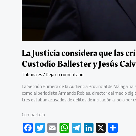
La Justicia considera que las cr
Custodio Ballester y Jesús Calv
Tribunales
/
Deja un comentario
La Sección Primera de la Audiencia Provincial de Málaga ha a
como al periodista Armando Robles, director del medio digita
tres estaban acusados de delitos de incitación al odio por cr
Compártelo
F
T
E
W
Te
Li
X
C