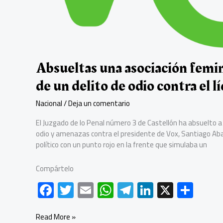
ocasionales
y
no
contenían
una
provocación
Absueltas una asociación femin
a
la
de un delito de odio contra el l
discriminación
Nacional
/
Deja un comentario
El Juzgado de lo Penal número 3 de Castellón ha absuelto a 
odio y amenazas contra el presidente de Vox, Santiago Abasc
político con un punto rojo en la frente que simulaba un
Compártelo
F
T
E
W
Te
Li
X
C
ac
wi
m
h
le
nk
o
e
tt
ail
at
gr
e
m
Absueltas
Read More »