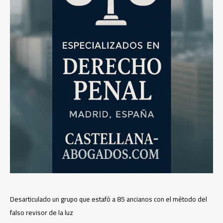
al
Juzgado
Decano
de
Madrid
Desarticulado un grupo que estafó a 85 ancianos con el método del
falso revisor de la luz