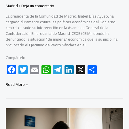
Madrid
/
Deja un comentario
La presidenta de la Comunidad de Madrid, Isabel Díaz Ayuso, ha
cargado duramente contra las políticas económicas del Gobierno
central durante su intervención en la Asamblea General de la
Confederación Empresarial de Madrid-CEOE (CEIM), donde ha
denunciado la situación “de miseria” económica que, a su juicio, ha
provocado el Ejecutivo de Pedro Sánchez en el
Compártelo
F
T
E
W
Te
Li
X
C
ac
wi
m
h
le
nk
o
e
tt
ail
at
gr
e
m
Ayuso
Read More »
denuncia
b
er
s
a
dI
p
la
“miseria”
o
A
m
n
ar
económica
ok
p
tir
generada
por
p
el