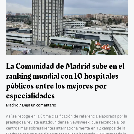
p
PSOE
de
Madrid
tras
las
presiones
procedentes
de
Ferraz
y
Moncloa
La Comunidad de Madrid sube en el
ranking mundial con 10 hospitales
públicos entre los mejores por
especialidades
Madrid
/
Deja un comentario
Así se recoge en la última clasificación de referencia elaborada por la
prestigiosa revista estadounidense Newsweek, que reconoce a los
centros más sobresalientes internacionalmente en 12 campos de la
Medicina con su World`s best specialized hospitals 2025 teniendo la