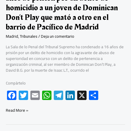
de
homicidio a un joven de Dominican
Madrid
Don’t Play que mató a otro en el
barrio de Pacífico de Madrid
Madrid
,
Tribunales
/
Deja un comentario
La Sala de lo Penal del Tribunal Supremo ha condenado a 16 años de
prisión por un delito de homicidio con la agravante de abuso de
superioridad en concurso con un delito de pertenencia a
organización criminal, al ser miembro de Dominican Don’t Play, a
David B.G. por la muerte de Isaac L.T., ocurrido el
Compártelo
F
T
E
W
Te
Li
X
C
ac
wi
m
h
le
nk
o
e
tt
ail
at
gr
e
m
El
Read More »
Tribunal
b
er
s
a
dI
p
Supremo
condena