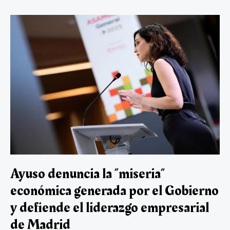
respalda
o
A
m
n
ar
la
ok
p
tir
exaltación
de
p
Largo
Caballero
y
Prieto
en
espacios
públicos
de
Madrid
Ayuso denuncia la “miseria”
económica generada por el Gobierno
y defiende el liderazgo empresarial
de Madrid