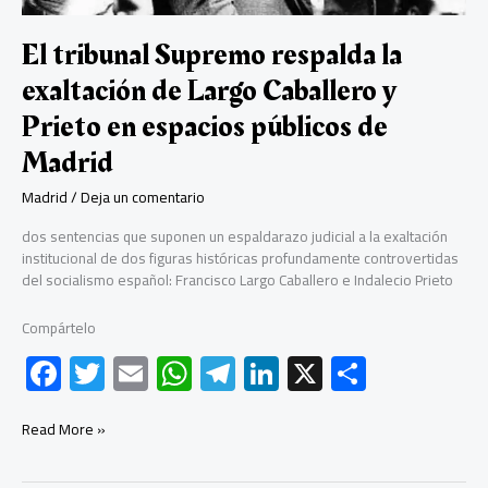
El tribunal Supremo respalda la
exaltación de Largo Caballero y
Prieto en espacios públicos de
Madrid
Madrid
/
Deja un comentario
dos sentencias que suponen un espaldarazo judicial a la exaltación
institucional de dos figuras históricas profundamente controvertidas
del socialismo español: Francisco Largo Caballero e Indalecio Prieto
Compártelo
F
T
E
W
Te
Li
X
C
ac
wi
m
h
le
nk
o
e
tt
ail
at
gr
e
m
El
Read More »
tribunal
b
er
s
a
dI
p
Supremo