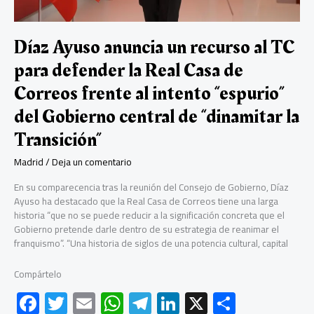
por
toda
Europa
Díaz Ayuso anuncia un recurso al TC
en
para defender la Real Casa de
dobles
fondos
Correos frente al intento “espurio”
del Gobierno central de “dinamitar la
Transición”
Madrid
/
Deja un comentario
En su comparecencia tras la reunión del Consejo de Gobierno, Díaz
Ayuso ha destacado que la Real Casa de Correos tiene una larga
historia “que no se puede reducir a la significación concreta que el
Gobierno pretende darle dentro de su estrategia de reanimar el
franquismo”. “Una historia de siglos de una potencia cultural, capital
Compártelo
F
T
E
W
Te
Li
X
C