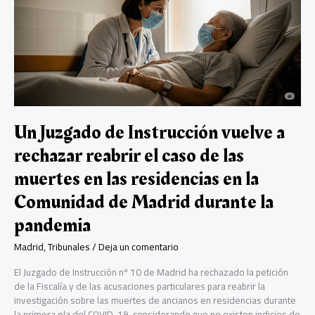
Gobierno
y
defiende
el
liderazgo
empresarial
de
Madrid
Un Juzgado de Instrucción vuelve a
rechazar reabrir el caso de las
muertes en las residencias en la
Comunidad de Madrid durante la
pandemia
Madrid
,
Tribunales
/
Deja un comentario
El Juzgado de Instrucción nº 10 de Madrid ha rechazado la petición
de la Fiscalía y de las acusaciones particulares para reabrir la
investigación sobre las muertes de ancianos en residencias durante
la primera ola del COVID-19, considerando que no existen indicios de