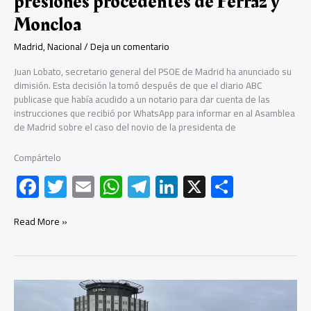
presiones procedentes de Ferraz y
de
“dinamitar
Moncloa
la
Madrid
,
Nacional
/
Deja un comentario
Transición”
Juan Lobato, secretario general del PSOE de Madrid ha anunciado su
dimisión. Esta decisión la tomó después de que el diario ABC
publicase que había acudido a un notario para dar cuenta de las
instrucciones que recibió por WhatsApp para informar en al Asamblea
de Madrid sobre el caso del novio de la presidenta de
Compártelo
F
T
E
W
Te
Li
X
C
ac
wi
m
h
le
nk
o
e
tt
ail
at
gr
e
m
Juan
Read More »
Lobato
b
er
s
a
dI
p
dimite
como
o
A
m
n
ar
secretario
ok
p
tir
general
del