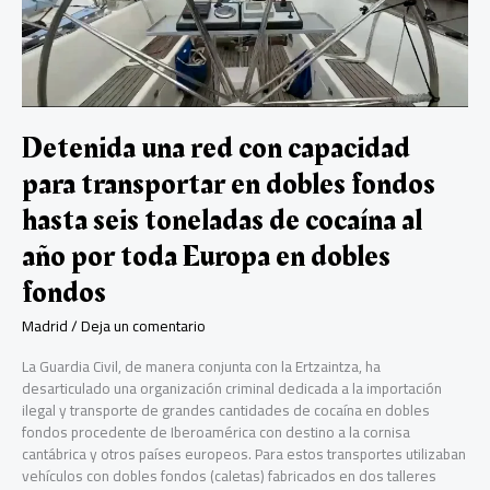
la
asistencia
de
los
pacientes
con
ELA
Detenida una red con capacidad
en
para transportar en dobles fondos
sus
domicilios
hasta seis toneladas de cocaína al
año por toda Europa en dobles
fondos
Madrid
/
Deja un comentario
La Guardia Civil, de manera conjunta con la Ertzaintza, ha
desarticulado una organización criminal dedicada a la importación
ilegal y transporte de grandes cantidades de cocaína en dobles
fondos procedente de Iberoamérica con destino a la cornisa
cantábrica y otros países europeos. Para estos transportes utilizaban
vehículos con dobles fondos (caletas) fabricados en dos talleres