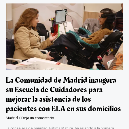
o
A
m
n
ar
a
ok
p
tir
16
años
p
de
prisión
por
un
delito
de
homicidio
a
un
joven
de
La Comunidad de Madrid inaugura
Dominican
su Escuela de Cuidadores para
Don’t
Play
mejorar la asistencia de los
que
mató
pacientes con ELA en sus domicilios
a
otro
Madrid
/
Deja un comentario
en
La consejera de Sanidad, Fátima Matute, ha asistido a la primera
el