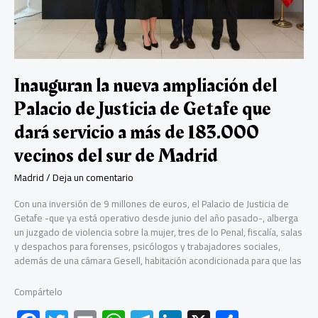
las
residencias
en
la
Comunidad
de
Inauguran la nueva ampliación del
Madrid
Palacio de Justicia de Getafe que
durante
la
dará servicio a más de 183.000
pandemia
vecinos del sur de Madrid
Madrid
/
Deja un comentario
Con una inversión de 9 millones de euros, el Palacio de Justicia de
Getafe -que ya está operativo desde junio del año pasado-, alberga
un juzgado de violencia sobre la mujer, tres de lo Penal, fiscalía, salas
y despachos para forenses, psicólogos y trabajadores sociales,
además de una cámara Gesell, habitación acondicionada para que las
Compártelo