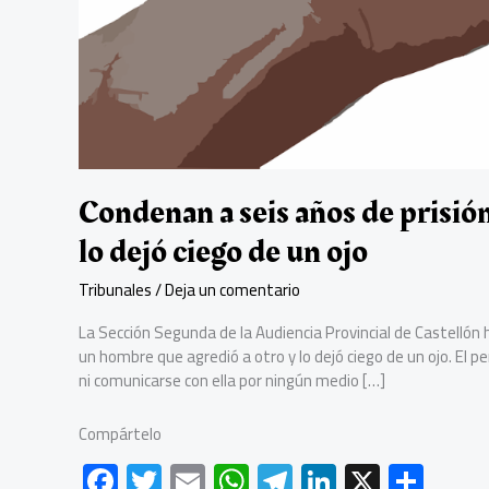
Condenan a seis años de prisió
lo dejó ciego de un ojo
Tribunales
/
Deja un comentario
La Sección Segunda de la Audiencia Provincial de Castellón 
un hombre que agredió a otro y lo dejó ciego de un ojo. El
ni comunicarse con ella por ningún medio […]
Compártelo
F
T
E
W
Te
Li
X
C