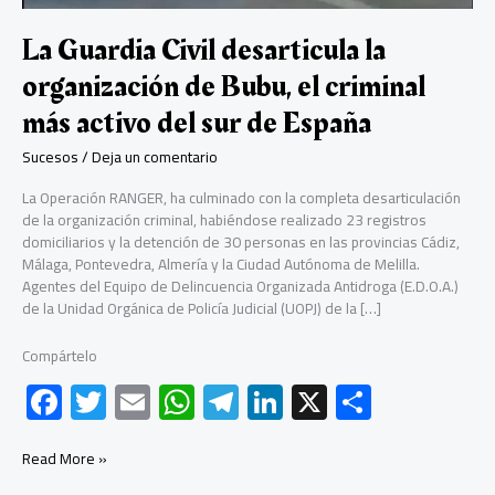
La Guardia Civil desarticula la
organización de Bubu, el criminal
más activo del sur de España
Sucesos
/
Deja un comentario
La Operación RANGER, ha culminado con la completa desarticulación
de la organización criminal, habiéndose realizado 23 registros
domiciliarios y la detención de 30 personas en las provincias Cádiz,
Málaga, Pontevedra, Almería y la Ciudad Autónoma de Melilla.
Agentes del Equipo de Delincuencia Organizada Antidroga (E.D.O.A.)
de la Unidad Orgánica de Policía Judicial (UOPJ) de la […]
Compártelo
F
T
E
W
Te
Li
X
C
ac
wi
m
h
le
nk
o
e
tt
ail
at
gr
e
m
La
Read More »
Guardia