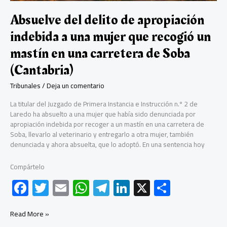
y
no
Absuelve del delito de apropiación
contenían
indebida a una mujer que recogió un
una
provocación
mastín en una carretera de Soba
a
la
(Cantabria)
discriminación
Tribunales
/
Deja un comentario
La titular del Juzgado de Primera Instancia e Instrucción n.º 2 de
Laredo ha absuelto a una mujer que había sido denunciada por
apropiación indebida por recoger a un mastín en una carretera de
Soba, llevarlo al veterinario y entregarlo a otra mujer, también
denunciada y ahora absuelta, que lo adoptó. En una sentencia hoy
Compártelo
F
T
E
W
Te
Li
X
C
ac
wi
m
h
le
nk
o
e
tt
ail
at
gr
e
m
Absuelve
Read More »
del