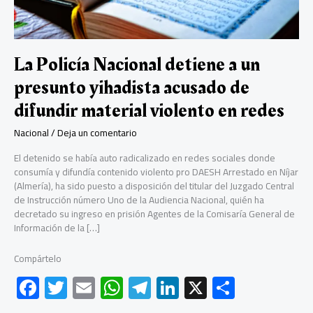
La Policía Nacional detiene a un
presunto yihadista acusado de
difundir material violento en redes
Nacional
/
Deja un comentario
El detenido se había auto radicalizado en redes sociales donde
consumía y difundía contenido violento pro DAESH Arrestado en Níjar
(Almería), ha sido puesto a disposición del titular del Juzgado Central
de Instrucción número Uno de la Audiencia Nacional, quién ha
decretado su ingreso en prisión Agentes de la Comisaría General de
Información de la […]
Compártelo
F
T
E
W
Te
Li
X
C
ac
wi
m
h
le
nk
o