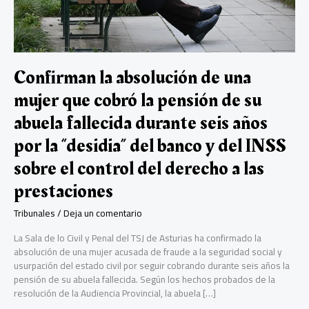
Confirman la absolución de una
mujer que cobró la pensión de su
abuela fallecida durante seis años
por la “desidia” del banco y del INSS
sobre el control del derecho a las
prestaciones
Tribunales
/
Deja un comentario
La Sala de lo Civil y Penal del TSJ de Asturias ha confirmado la
absolución de una mujer acusada de fraude a la seguridad social y
usurpación del estado civil por seguir cobrando durante seis años la
pensión de su abuela fallecida. Según los hechos probados de la
resolución de la Audiencia Provincial, la abuela […]