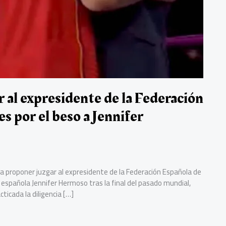
r al expresidente de la Federación
s por el beso a Jennifer
o a proponer juzgar al expresidente de la Federación Española de
ón española Jennifer Hermoso tras la final del pasado mundial,
ticada la diligencia […]