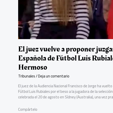
El juez vuelve a proponer juzga
Española de Fútbol Luis Rubiale
Hermoso
Tribunales
/
Deja un comentario
El juez de la Audiencia Nacional Francisco de Jorge ha vuelt
Fútbol Luis Rubiales por el beso a la jugadora de la selecci
celebrada el 20 de agosto en Sídney (Australia), una vez prac
Compártelo