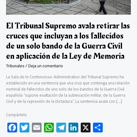
El Tribunal Supremo avala retirar las
cruces que incluyan a los fallecidos
de un solo bando de la Guerra Civil
en aplicación de la Ley de Memoria
Tribunales
/
Deja un comentario
La Sala de lo Contencioso-Administrativo del Tribunal Supremo ha
establecido en una sentencia que una cruz que contenga una relación
nominal de fallecidos de uno solo de los bandos de la Guerra Civil
española “supone exaltación de la sublevación militar, de la Guerra
Civil y de la represión de la Dictadura”. La sentencia avala con […]
Compártelo
F
T
E
W
Te
Li
X
C