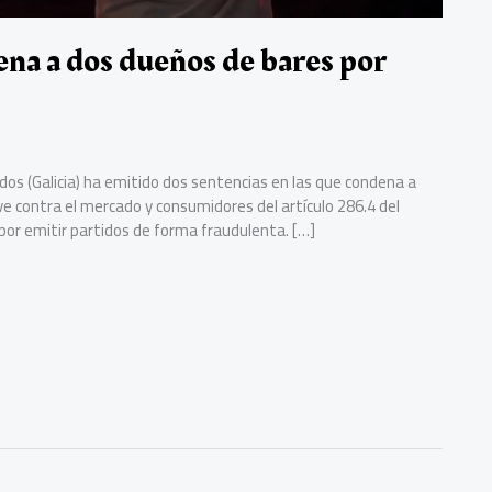
na a dos dueños de bares por
dos (Galicia) ha emitido dos sentencias en las que condena a
ve contra el mercado y consumidores del artículo 286.4 del
 por emitir partidos de forma fraudulenta. […]