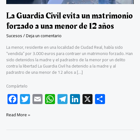
La Guardia Civil evita un matrimonio
forzado a una menor de 12 años
Sucesos
/
Deja un comentario
La menor, residente en una localidad de Ciudad Real, había sido
“vendida” por 3.000 euros para contraer un matrimonio forzado. Han
sido detenidos la madre y el padrastro de la menor por un delito
contra la libertad La Guardia Civil ha detenido a la madre y al
padrastro de una menor de 12 años a […]
Compártelo
F
T
E
W
Te
Li
X
C
ac
wi
m
h
le
nk
o
e
tt
ail
at
gr
e
m
La
Read More »
Guardia
b
er
s
a
dI
p
Civil
evita
o
A
m
n
ar
un