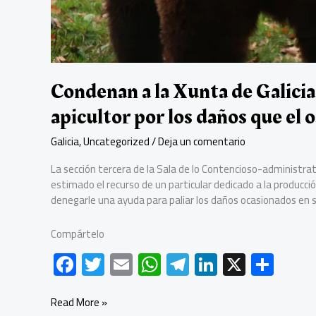
Condenan a la Xunta de Galicia 
apicultor por los daños que el 
Galicia
,
Uncategorized
/
Deja un comentario
La sección tercera de la Sala de lo Contencioso-administrat
estimado el recurso de un particular dedicado a la producci
denegarle una ayuda para paliar los daños ocasionados en s
Compártelo
F
T
E
W
Te
Li
X
C
ac
wi
m
h
le
nk
o
e
tt
ail
at
gr
e
m
Condenan
Read More »