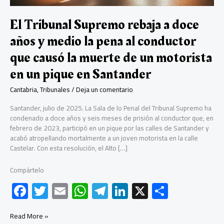
El Tribunal Supremo rebaja a doce
años y medio la pena al conductor
que causó la muerte de un motorista
en un pique en Santander
Cantabria
,
Tribunales
/
Deja un comentario
Santander, julio de 2025. La Sala de lo Penal del Tribunal Supremo ha
condenado a doce años y seis meses de prisión al conductor que, en
febrero de 2023, participó en un pique por las calles de Santander y
acabó atropellando mortalmente a un joven motorista en la calle
Castelar. Con esta resolución, el Alto […]
Compártelo
F
T
E
W
Te
Li
X
C
ac
wi
m
h
le
nk
o
e
tt
ail
at
gr
e
m
El
Read More »