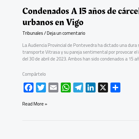
Condenados A 15 años de cárce
urbanos en Vigo
Tribunales
/
Deja un comentario
La Audiencia Provincial de Pontevedra ha dictado una dura
transporte Vitrasa y su pareja sentimental por provocar el
del 30 de abril de 2023. Ambos han sido condenados a 15 año
Compártelo
F
T
E
W
Te
Li
X
C
ac
wi
m
h
le
nk
o
e
tt
ail
at
gr
e
m
Condenados
Read More »
A
b
er
s
a
dI
p
15
o
A
m
n
ar
años
de
ok
p
tir
cárcel