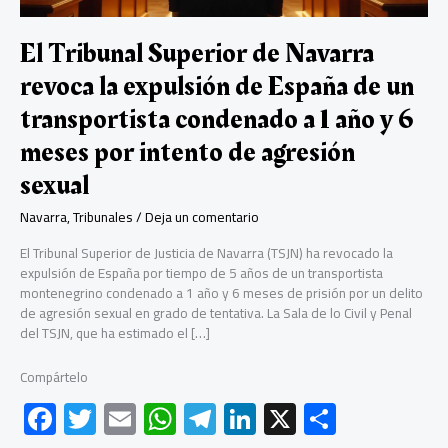
El Tribunal Superior de Navarra
revoca la expulsión de España de un
transportista condenado a 1 año y 6
meses por intento de agresión
sexual
Navarra
,
Tribunales
/
Deja un comentario
El Tribunal Superior de Justicia de Navarra (TSJN) ha revocado la
expulsión de España por tiempo de 5 años de un transportista
montenegrino condenado a 1 año y 6 meses de prisión por un delito
de agresión sexual en grado de tentativa. La Sala de lo Civil y Penal
del TSJN, que ha estimado el […]
Compártelo
F
T
E
W
Te
Li
X
C