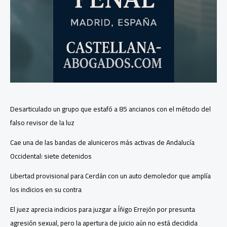
13
en
Burlada
por
parecer
mayor
de
16
años
Desarticulado un grupo que estafó a 85 ancianos con el método del
falso revisor de la luz
Cae una de las bandas de aluniceros más activas de Andalucía
Occidental: siete detenidos
Libertad provisional para Cerdán con un auto demoledor que amplía
los indicios en su contra
El juez aprecia indicios para juzgar a Íñigo Errejón por presunta
agresión sexual, pero la apertura de juicio aún no está decidida