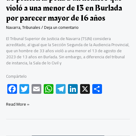
de
violó a una menor de 13 en Burlada
agresión
por parecer mayor de 16 años
sexual
Navarra
,
Tribunales
/
Deja un comentario
El Tribunal Superior de Justicia de Navarra (TSJN) considera
acreditado, al igual que la Sección Segunda de la Audiencia Provincial,
que un hombre de 33 años violó a una menor el 13 de agosto de
2023 de 13 años en Burlada. Sin embargo, a diferencia del tribunal
de instancia, la Sala de lo Civil y
Compártelo
F
T
E
W
Te
Li
X
C
ac
wi
m
h
le
nk
o
e
tt
ail
at
gr
e
m
El
Read More »
Tribunal
b
er
s
a
dI
p
Superior
de
o
A
m
n
ar
Navarra
rebaja