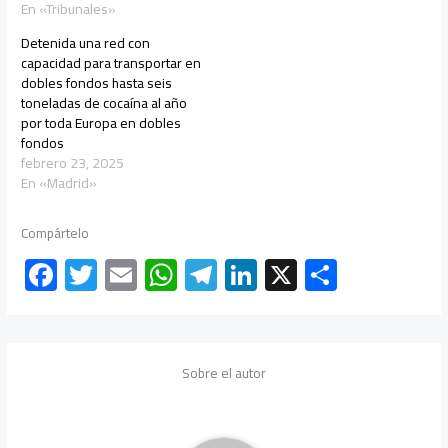
En «Tribunales»
Detenida una red con
capacidad para transportar en
dobles fondos hasta seis
toneladas de cocaína al año
por toda Europa en dobles
fondos
febrero 23, 2025
En «Madrid»
Compártelo
F
T
E
W
Te
Li
X
C
ac
wi
m
h
le
nk
o
e
tt
ail
at
gr
e
m
b
er
s
a
dI
p
Sobre el autor
o
A
m
n
ar
ok
p
tir