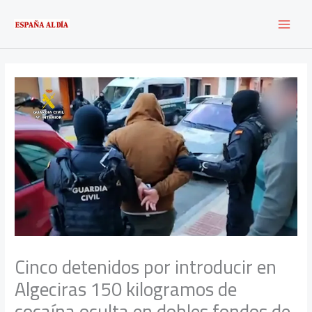
Ir
al
contenido
Cinco detenidos por introducir en
Algeciras 150 kilogramos de
cocaína oculta en dobles fondos de